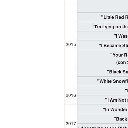
"Little Red
"I'm Lying on t
"I Was
2015
"I Became St
"Your R
(con
"Black S
"White Snowf
"
2016
"I Am Not 
"In Wonder
"Back 
2017