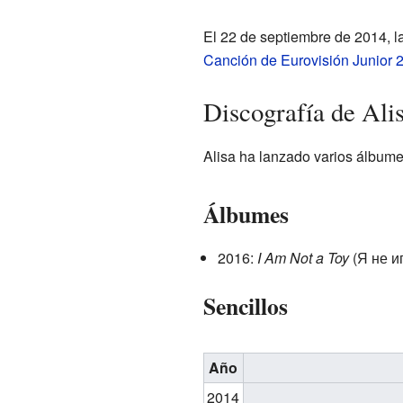
El 22 de septiembre de 2014, la
Canción de Eurovisión Junior 
Discografía de Ali
Alisa ha lanzado varios álbumes
Álbumes
2016:
I Am Not a Toy
(Я не и
Sencillos
Año
2014