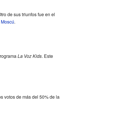
Otro de sus triunfos fue en el
n
Moscú
.
 programa
La Voz Kids
. Este
los votos de más del 50% de la