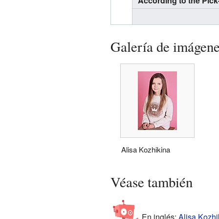
"According to the Pic
Galería de imágen
Alisa Kozhikina
Véase también
En inglés:
Alisa Kozhi