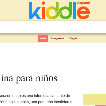
Web
Imágenes
English
kina para niños
на en ruso) es una talentosa cantante de
e 2003 en Uspenka, una pequeña localidad en