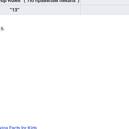
k-up Rules" ("По правилам пикапа")
"13"
es
kina Facts for Kids