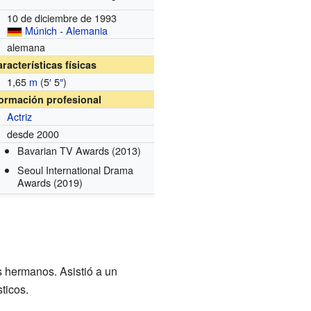
10 de diciembre de 1993
Múnich
-
Alemania
alemana
racterísticas físicas
1,65
m
(5
′
5
″
)
formación profesional
Actriz
desde 2000
Bavarian TV Awards
(2013)
Seoul International Drama
Awards
(2019)
es hermanos. Asistió a un
ticos.