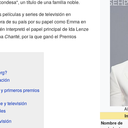
"condesa", un título de una familia noble.
 películas y series de televisión en
era de su país por su papel como Emma en
n interpretó el papel principal de Ida Lenze
ana
Charité
, por la que ganó el Premios
erg?
ación
n y primeros premios
 y televisión
Al
les
I
visión
Nombre de