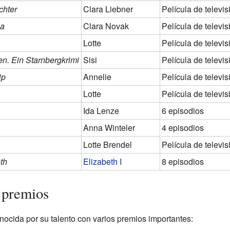
chter
Clara Liebner
Película de televis
sa
Clara Novak
Película de televis
Lotte
Película de televis
en. Ein Starnbergkrimi
Sisi
Película de televis
ip
Annelie
Película de televis
Lotte
Película de televis
Ida Lenze
6 episodios
Anna Winteler
4 episodios
Lotte Brendel
Película de televis
th
Elizabeth I
8 episodios
 premios
onocida por su talento con varios premios importantes: