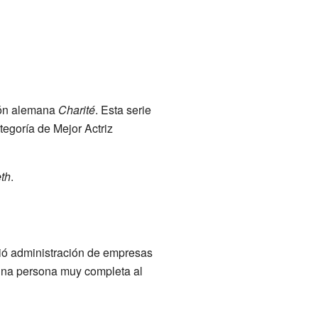
sión alemana
Charité
. Esta serie
ategoría de Mejor Actriz
th
.
dió administración de empresas
una persona muy completa al