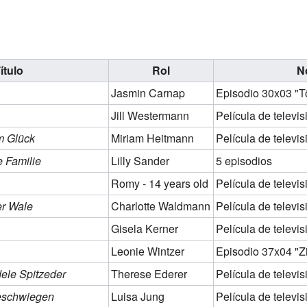
ítulo
Rol
N
Jasmin Carnap
Episodio 30x03 "T
Jill Westermann
Película de televis
m Glück
Miriam Heitmann
Película de televis
 Familie
Lilly Sander
5 episodios
Romy - 14 years old
Película de televis
r Wale
Charlotte Waldmann
Película de televis
Gisela Kerner
Película de televis
Leonie Wintzer
Episodio 37x04 "Z
dele Spitzeder
Therese Ederer
Película de televis
eschwiegen
Luisa Jung
Película de televis