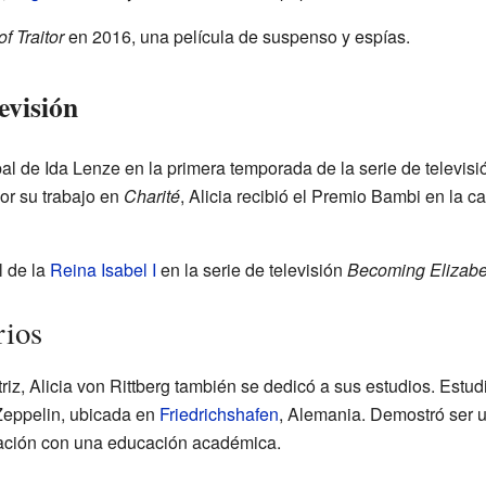
f Traitor
en 2016, una película de suspenso y espías.
levisión
cipal de Ida Lenze en la primera temporada de la serie de televi
or su trabajo en
Charité
, Alicia recibió el Premio Bambi en la c
l de la
Reina Isabel I
en la serie de televisión
Becoming Elizabe
rios
iz, Alicia von Rittberg también se dedicó a sus estudios. Estu
Zeppelin, ubicada en
Friedrichshafen
, Alemania. Demostró ser 
uación con una educación académica.