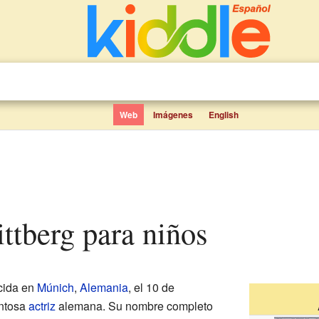
Web
Imágenes
English
Rittberg para niños
cida en
Múnich
,
Alemania
, el 10 de
entosa
actriz
alemana. Su nombre completo