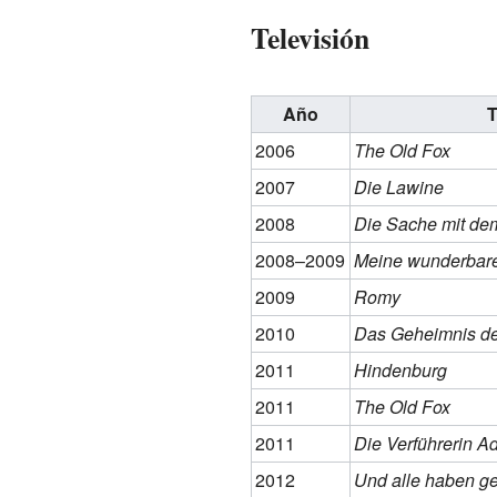
Televisión
Año
T
2006
The Old Fox
2007
Die Lawine
2008
Die Sache mit de
2008–2009
Meine wunderbare
2009
Romy
2010
Das Geheimnis de
2011
Hindenburg
2011
The Old Fox
2011
Die Verführerin A
2012
Und alle haben g