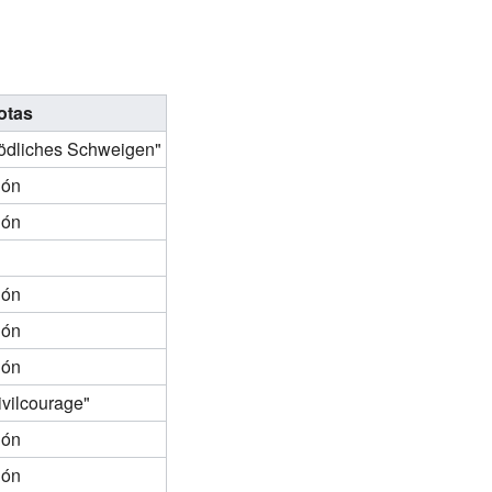
otas
ödliches Schweigen"
ión
ión
ión
ión
ión
ivilcourage"
ión
ión