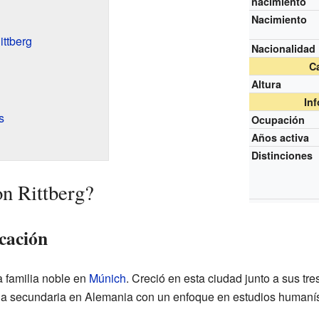
nacimiento
Nacimiento
ittberg
Nacionalidad
Ca
Altura
In
s
Ocupación
Años activa
Distinciones
on Rittberg?
cación
a familia noble en
Múnich
. Creció en esta ciudad junto a sus tr
la secundaria en Alemania con un enfoque en estudios humanís