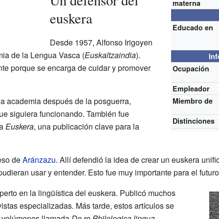
Un defensor del
materna
euskera
Educado en
Desde 1957, Alfonso Irigoyen
ia de la Lengua Vasca (
Euskaltzaindia
).
In
te porque se encarga de cuidar y promover
Ocupación
Empleador
la academia después de la posguerra,
Miembro de
ue siguiera funcionando. También fue
Distinciones
ta
Euskera
, una publicación clave para la
reso de
Aránzazu
. Allí defendió la idea de crear un euskera unifi
udieran usar y entender. Esto fue muy importante para el futuro
perto en la lingüística del euskera. Publicó muchos
vistas especializadas. Más tarde, estos artículos se
o volúmenes llamada
De re Philologica lingua