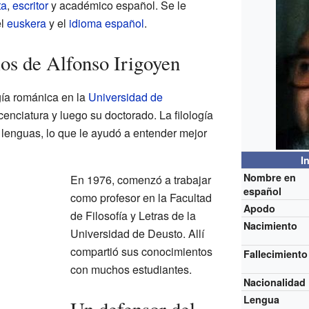
ta
,
escritor
y académico español. Se le
el
euskera
y el
idioma español
.
ios de Alfonso Irigoyen
gía románica en la
Universidad de
cenciatura y luego su doctorado. La filología
as lenguas, lo que le ayudó a entender mejor
I
Nombre en
En 1976, comenzó a trabajar
español
como profesor en la Facultad
Apodo
de Filosofía y Letras de la
Nacimiento
Universidad de Deusto. Allí
compartió sus conocimientos
Fallecimiento
con muchos estudiantes.
Nacionalidad
Lengua