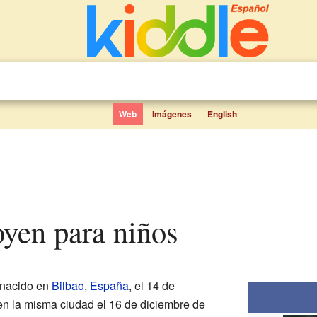
Web
Imágenes
English
goyen para niños
nacido en
Bilbao
,
España
, el 14 de
en la misma ciudad el 16 de diciembre de