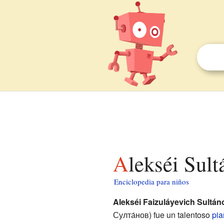
Alekséi Sul
Enciclopedia para niños
Alekséi Faizuláyevich Sultán
Султа́нов) fue un talentoso
pia