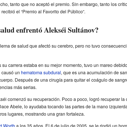
cho, tanto que no aceptó el premio. Sin embargo, tanto los crít
recibió el “Premio al Favorito del Público”.
alud enfrentó Alekséi Sultánov?
blema de salud que afectó su cerebro, pero no tuvo consecuencia
 su carrera estaba en su mejor momento, tuvo un mareo debido 
e causó un
hematoma subdural
, que es una acumulación de sang
 cuerpo. Después de una cirugía para quitar el coágulo de sangr
encias más serias.
kséi comenzó su recuperación. Poco a poco, logró recuperar la 
ce Abele, lo ayudaba tocando las partes de la mano izquierda. 
ros lugares, mostrando una gran fortaleza.
rt Worth
a los 35 años. El 6 de julio de 2005, se le rindió un h