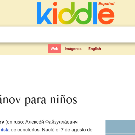
Web
Imágenes
English
tánov para niños
ov
(en ruso: Алексе́й Файзулла́евич
nista
de conciertos. Nació el 7 de agosto de