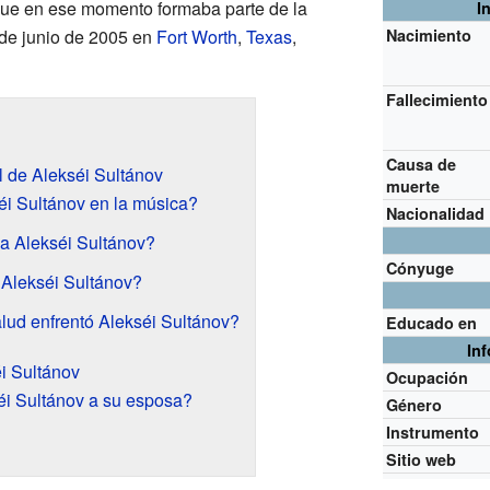
que en ese momento formaba parte de la
I
0 de junio de 2005 en
Fort Worth
,
Texas
,
Nacimiento
Fallecimiento
Causa de
l de Alekséi Sultánov
muerte
 Sultánov en la música?
Nacionalidad
a Alekséi Sultánov?
Cónyuge
Alekséi Sultánov?
ud enfrentó Alekséi Sultánov?
Educado en
In
i Sultánov
Ocupación
i Sultánov a su esposa?
Género
Instrumento
Sitio web