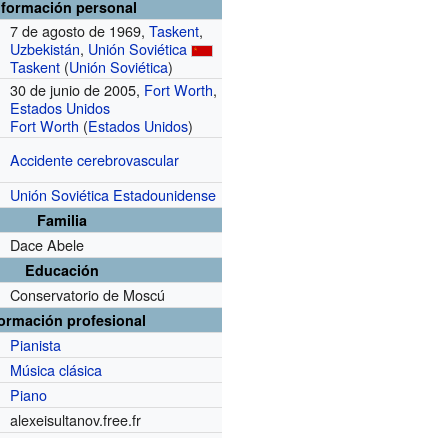
nformación personal
7 de agosto de 1969,
Taskent
,
Uzbekistán
,
Unión Soviética
Taskent
(
Unión Soviética
)
30 de junio de 2005,
Fort Worth
,
Estados Unidos
Fort Worth
(
Estados Unidos
)
Accidente cerebrovascular
Unión Soviética
Estadounidense
Familia
Dace Abele
Educación
Conservatorio de Moscú
formación profesional
Pianista
Música clásica
Piano
alexeisultanov.free.fr