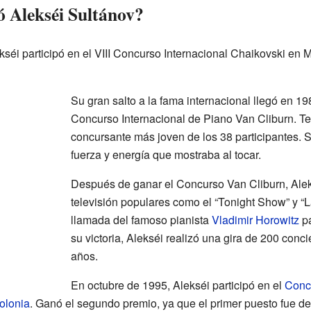
 Alekséi Sultánov?
kséi participó en el VIII Concurso Internacional Chaikovski en
Su gran salto a la fama internacional llegó en 1
Concurso Internacional de Piano Van Cliburn. Te
concursante más joven de los 38 participantes. S
fuerza y energía que mostraba al tocar.
Después de ganar el Concurso Van Cliburn, Ale
televisión populares como el “Tonight Show” y “La
llamada del famoso pianista
Vladimir Horowitz
pa
su victoria, Alekséi realizó una gira de 200 con
años.
En octubre de 1995, Alekséi participó en el
Concu
olonia
. Ganó el segundo premio, ya que el primer puesto fue de