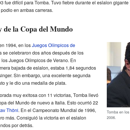
ue difícil para Tomba. Tuvo fiebre durante el eslalon gigante 
al podio en ambas carreras.
 de la Copa del Mundo
en 1994, en los
Juegos Olímpicos de
os se celebraron dos años después de los
on los Juegos Olímpicos de Verano. En
imera bajada de eslalon, estaba 1,84 segundos
inger. Sin embargo, una excelente segunda
to y le dio una medalla de plata.
rada muy exitosa con 11 victorias, Tomba llevó
pa del Mundo de nuevo a Italia. Esto ocurrió 22
av Thöni
. En el Campeonato Mundial de 1996,
Tomba en los 
 más. Consiguió la victoria en el eslalon
2006.
undos por detrás.