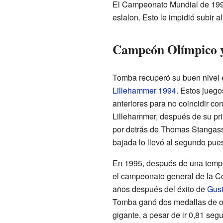
El Campeonato Mundial de 1993 f
eslalon. Esto le impidió subir 
Campeón Olímpico y
Tomba recuperó su buen nivel 
Lillehammer 1994
. Estos jueg
anteriores para no coincidir c
Lillehammer, después de su pr
por detrás de Thomas Stangass
bajada lo llevó al segundo pues
En 1995, después de una tempo
el campeonato general de la Co
años después del éxito de
Gust
Tomba ganó dos medallas de oro
gigante, a pesar de ir 0,81 seg