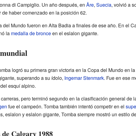
donna di Campiglio. Un año después, en
Åre
,
Suecia
, volvió a 
r de haber comenzado en la posición 62.
a del Mundo fueron en Alta Badia a finales de ese año. En el
nó la
medalla de bronce
en el eslalon gigante.
 mundial
mba logró su primera gran victoria en la Copa del Mundo en la
gigante, superando a su ídolo,
Ingemar Stenmark
. Fue en ese 
el esquí alpino.
carreras, pero terminó segundo en la clasificación general de 
ggen
fue el campeón. Tomba también intentó competir en el
supe
as, eslalon y eslalon gigante, Tomba siempre mostró un estilo d
 de Calgary 1988