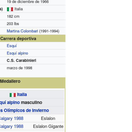
19 de diciembre de 1966
s)
Italia
182 cm
203 lbs
Martina Colombari
(1991-1994)
Carrera deportiva
Esquí
Esquí alpino
C.S. Carabinieri
marzo de 1998
Medallero
Italia
quí alpino
masculino
s Olímpicos de Invierno
algary 1988
Eslalon
algary 1988
Eslalon Gigante