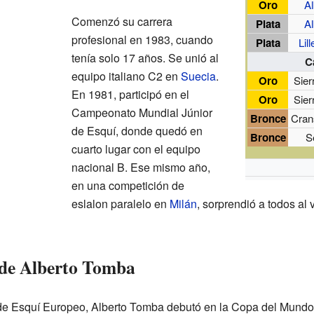
Oro
Al
Comenzó su carrera
Plata
Al
profesional en 1983, cuando
Plata
Lil
tenía solo 17 años. Se unió al
C
equipo italiano C2 en
Suecia
.
Oro
Sier
En 1981, participó en el
Oro
Sier
Campeonato Mundial Júnior
Bronce
Cran
de Esquí, donde quedó en
Bronce
S
cuarto lugar con el equipo
nacional B. Ese mismo año,
en una competición de
eslalon paralelo en
Milán
, sorprendió a todos al
 de Alberto Tomba
e Esquí Europeo, Alberto Tomba debutó en la Copa del Mundo