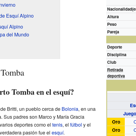
nvierno
Nacionalidad(e
e Esquí Alpino
Altura
Peso
quí Alpino
Pareja
opa del Mundo
Deporte
Disciplina
Club
o Tomba
Retirada
deportiva
to Tomba en el esquí?
Es
de Britti, un pueblo cerca de
Bolonia
, en una
Juego
. Sus padres son Marco y María Gracia
Oro
C
 varios deportes como el
tenis
, el
fútbol
y el
Oro
C
verdadera pasión fue el
esquí
.