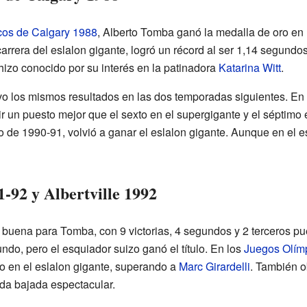
cos de Calgary 1988
, Alberto Tomba ganó la medalla de oro en 
carrera del eslalon gigante, logró un récord al ser 1,14 segund
hizo conocido por su interés en la patinadora
Katarina Witt
.
uvo los mismos resultados en las dos temporadas siguientes. E
r un puesto mejor que el sexto en el supergigante y el séptimo e
de 1990-91, volvió a ganar el eslalon gigante. Aunque en el es
-92 y Albertville 1992
uena para Tomba, con 9 victorias, 4 segundos y 2 terceros pue
do, pero el esquiador suizo ganó el título. En los
Juegos Olímp
o en el eslalon gigante, superando a
Marc Girardelli
. También 
nda bajada espectacular.