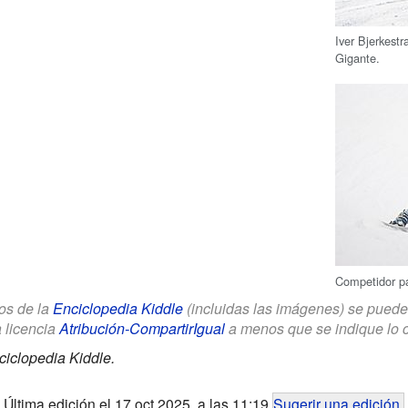
Iver Bjerkest
Gigante.
Competidor p
los de la
Enciclopedia Kiddle
(incluidas las imágenes) se puede u
a licencia
Atribución-CompartirIgual
a menos que se indique lo con
ciclopedia Kiddle.
Última edición el 17 oct 2025, a las 11:19
Sugerir una edición
.