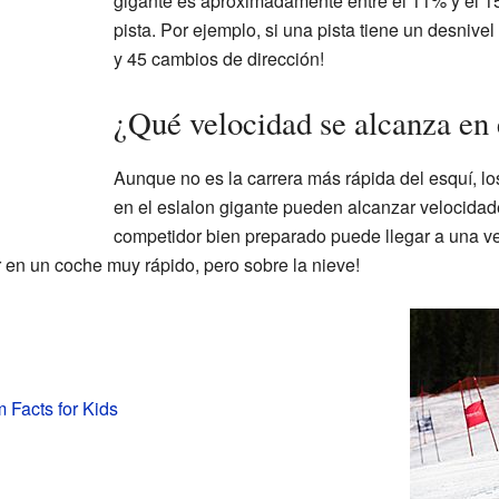
gigante es aproximadamente entre el 11% y el 15
pista. Por ejemplo, si una pista tiene un desnive
y 45 cambios de dirección!
¿Qué velocidad se alcanza en 
Aunque no es la carrera más rápida del esquí, 
en el eslalon gigante pueden alcanzar velocida
competidor bien preparado puede llegar a una v
r en un coche muy rápido, pero sobre la nieve!
m Facts for Kids