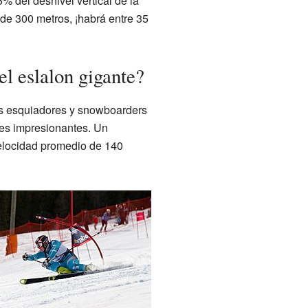
% del desnivel vertical de la
l de 300 metros, ¡habrá entre 35
el eslalon gigante?
los esquiadores y snowboarders
des impresionantes. Un
elocidad promedio de 140