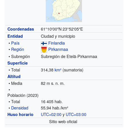
61°10′00″N
23°52′05″E
Coordenadas
Ciudad y municipio
Entidad
•
País
Finlandia
•
Región
Pirkanmaa
• Subregión
Subregión de Etelä-Pirkanmaa
Superficie
• Total
314,38
km²
(sumatoria)
Altitud
• Media
82 m s. n. m.
•
Población (2023)
• Total
16 405 hab.
•
Densidad
55,94 hab./km²
UTC+02:00
y
UTC+03:00
Huso horario
Sitio web oficial