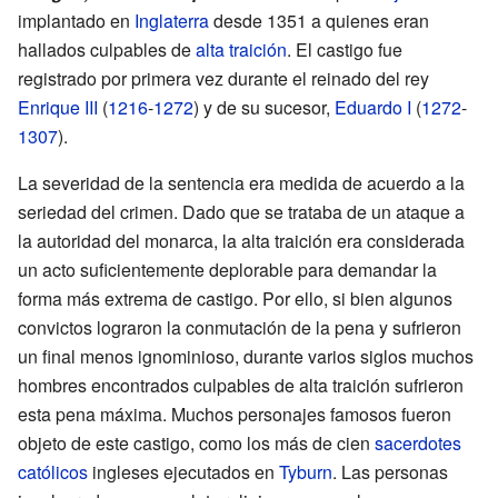
implantado en
Inglaterra
desde 1351 a quienes eran
hallados culpables de
alta traición
. El castigo fue
registrado por primera vez durante el reinado del rey
Enrique III
(
1216
-
1272
) y de su sucesor,
Eduardo I
(
1272
-
1307
).
La severidad de la sentencia era medida de acuerdo a la
seriedad del crimen. Dado que se trataba de un ataque a
la autoridad del monarca, la alta traición era considerada
un acto suficientemente deplorable para demandar la
forma más extrema de castigo. Por ello, si bien algunos
convictos lograron la conmutación de la pena y sufrieron
un final menos ignominioso, durante varios siglos muchos
hombres encontrados culpables de alta traición sufrieron
esta pena máxima. Muchos personajes famosos fueron
objeto de este castigo, como los más de cien
sacerdotes
católicos
ingleses ejecutados en
Tyburn
. Las personas