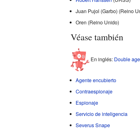
Juan Pujol (Garbo) (Reino U
Oren (Reino Unido)
Véase también
En inglés:
Double agen
Agente encubierto
Contraespionaje
Espionaje
Servicio de inteligencia
Severus Snape