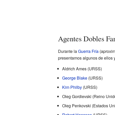
Agentes Dobles Fam
Durante la
Guerra Fría
(aproxim
presentamos algunos de ellos y 
Aldrich Ames (URSS)
George Blake
(URSS)
Kim Philby
(URSS)
Oleg Gordievski (Reino Unid
Oleg Penkovski (Estados Un
Robert Hanssen
(URSS)