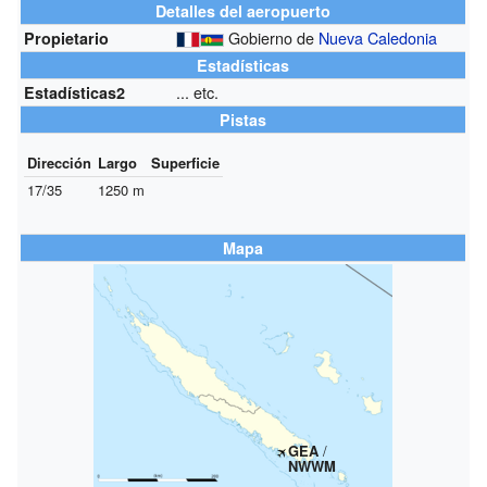
Detalles del aeropuerto
Gobierno de
Nueva Caledonia
Propietario
Estadísticas
... etc.
Estadísticas2
Pistas
Dirección
Largo
Superficie
17/35
1250 m
Mapa
GEA
/
NWWM