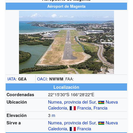
Aéroport de Magenta
IATA
:
GEA
OACI
:
NWWM
FAA:
Localización
22°15′30″S
166°28′22″E
Coordenadas
Numea
,
provincia del Sur
,
Nueva
Ubicación
Caledonia
,
Francia
,
Francia
3
m
Elevación
Numea
,
provincia del Sur
,
Nueva
Sirve a
Caledonia
,
Francia