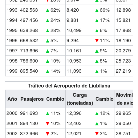
1993
402,563
62%
8,420
66%
12,898
1994
497,456
24%
9,881
17%
15,821
1995
638,268
28%
10,499
6%
17,868
1996
668,532
5%
9,294
11%
18,190
1997
713,696
7%
10,161
9%
20,279
1998
786,600
10%
10,953
8%
25,723
1999
895,540
14%
11,093
1%
27,219
Tráfico del Aeropuerto de Liubliana
Carga
Movimien
Año
Pasajeros
Cambio
Cambio
(toneladas)
de avion
2000
991,693
11%
12,396
12%
29,965
2001
894,130
10%
12,403
1%
29,050
2002
872,966
2%
12,021
3%
28,751