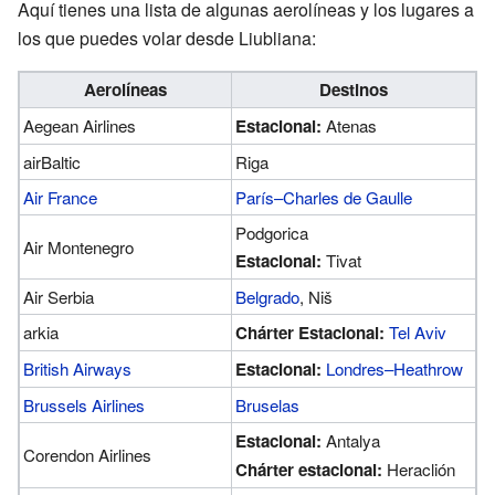
Aquí tienes una lista de algunas aerolíneas y los lugares a
los que puedes volar desde Liubliana:
Aerolíneas
Destinos
Aegean Airlines
Estacional:
Atenas
airBaltic
Riga
Air France
París–Charles de Gaulle
Podgorica
Air Montenegro
Estacional:
Tivat
Air Serbia
Belgrado
, Niš
arkia
Chárter Estacional:
Tel Aviv
British Airways
Estacional:
Londres–Heathrow
Brussels Airlines
Bruselas
Estacional:
Antalya
Corendon Airlines
Chárter estacional:
Heraclión