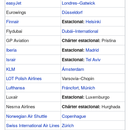
easyJet
Londres–Gatwick
Eurowings
Düsseldorf
Finnair
Estacional:
Helsinki
Flydubai
Dubái–International
GP Aviation
Chárter estacional:
Pristina
Iberia
Estacional:
Madrid
Israir
Estacional:
Tel Aviv
KLM
Ámsterdam
LOT Polish Airlines
Varsovia–Chopin
Lufthansa
Fráncfort
,
Múnich
Luxair
Estacional:
Luxemburgo
Nesma Airlines
Chárter estacional:
Hurghada
Norwegian Air Shuttle
Copenhague
Swiss International Air Lines
Zúrich