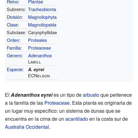
Reino
:
Plantae
Subreino:
Tracheobionta
División
:
Magnoliophyta
Clase
:
Magnoliopsida
Subclase:
Caryophyllidae
Orden
:
Proteales
Familia
:
Proteaceae
Género
:
Adenanthos
Labill
Especie
:
A. eyrei
ECNelson
El
Adenanthos eyrei
es un tipo de
arbusto
que pertenece
a la familia de las
Proteaceae
. Esta planta es originaria de
un lugar muy específico: un sistema de dunas que se
encuentra en la cima de un
acantilado
en la costa sur de
Australia Occidental
.