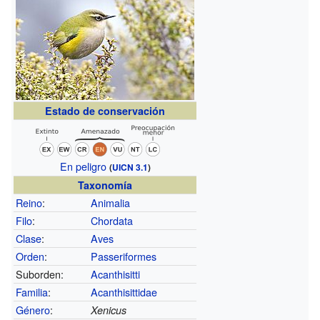
Estado de conservación
En peligro
(
UICN 3.1
)
Taxonomía
Reino
:
Animalia
Filo
:
Chordata
Clase
:
Aves
Orden
:
Passeriformes
Suborden:
Acanthisitti
Familia
:
Acanthisittidae
Género
:
Xenicus