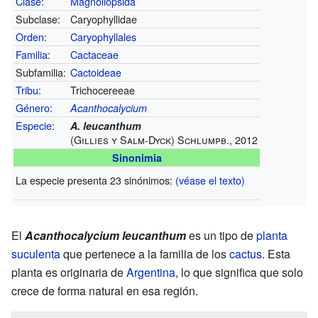
Clase
:
Magnoliopsida
Subclase:
Caryophyllidae
Orden
:
Caryophyllales
Familia
:
Cactaceae
Subfamilia:
Cactoideae
Tribu
:
Trichocereeae
Género
:
Acanthocalycium
Especie
:
A. leucanthum
(Gillies y Salm-Dyck) Schlumpb., 2012
Sinonimia
La especie presenta 23 sinónimos:
(véase el texto)
El
Acanthocalycium leucanthum
es un tipo de
planta
suculenta
que pertenece a la familia de los
cactus
. Esta
planta es originaria de
Argentina
, lo que significa que solo
crece de forma natural en esa región.