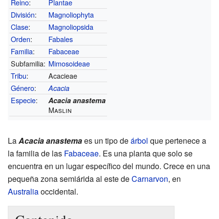
Reino
:
Plantae
División
:
Magnoliophyta
Clase
:
Magnoliopsida
Orden
:
Fabales
Familia
:
Fabaceae
Subfamilia:
Mimosoideae
Tribu
:
Acacieae
Género
:
Acacia
Especie
:
Acacia anastema
Maslin
La
Acacia anastema
es un tipo de
árbol
que pertenece a
la familia de las
Fabaceae
. Es una planta que solo se
encuentra en un lugar específico del mundo. Crece en una
pequeña zona semiárida al este de
Carnarvon
, en
Australia
occidental.