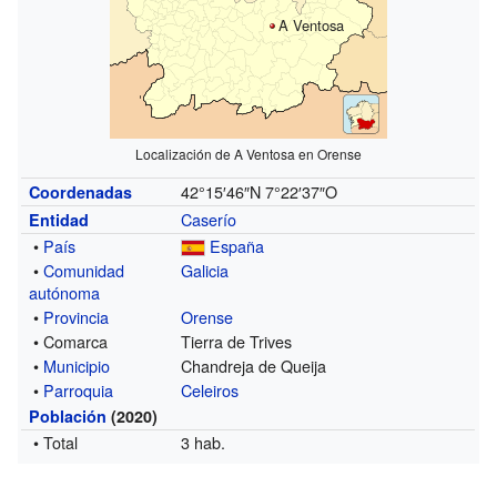
A Ventosa
Localización de A Ventosa en Orense
42°15′46″N
7°22′37″O
Coordenadas
Caserío
Entidad
•
País
España
•
Comunidad
Galicia
autónoma
•
Provincia
Orense
• Comarca
Tierra de Trives
•
Municipio
Chandreja de Queija
•
Parroquia
Celeiros
Población
(2020)
• Total
3 hab.