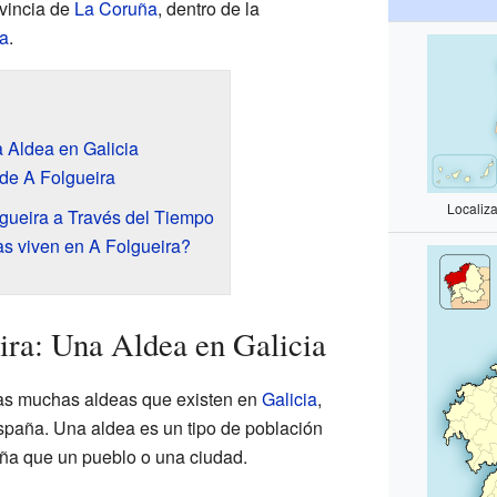
ovincia de
La Coruña
, dentro de la
ia
.
 Aldea en Galicia
de A Folgueira
Localiz
gueira a Través del Tiempo
s viven en A Folgueira?
ra: Una Aldea en Galicia
las muchas aldeas que existen en
Galicia
,
spaña. Una aldea es un tipo de población
ña que un pueblo o una ciudad.