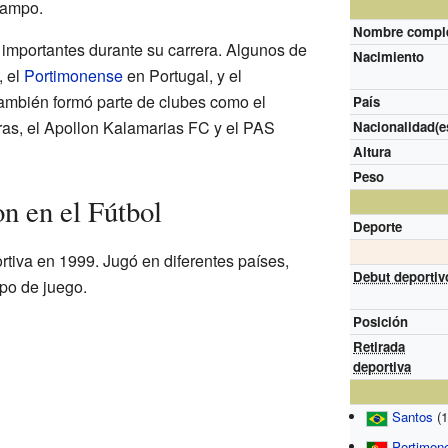
campo.
Nombre compl
 importantes durante su carrera. Algunos de
Nacimiento
, el
Portimonense
en Portugal, y el
ambién formó parte de clubes como el
País
tras, el Apollon Kalamarias FC y el PAS
Nacionalidad(e
Altura
Peso
n en el Fútbol
Deporte
rtiva en 1999. Jugó en diferentes países,
Debut deportiv
po de juego.
Posición
Retirada
deportiva
Santos
(1
Portimon