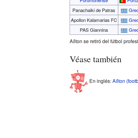
Portimonense
Portu
Panachaiki de Patras
Grec
Apollon Kalamarias FC
Grec
PAS Giannina
Grec
Aílton se retiró del fútbol pro
Véase también
En inglés:
Aílton (foot