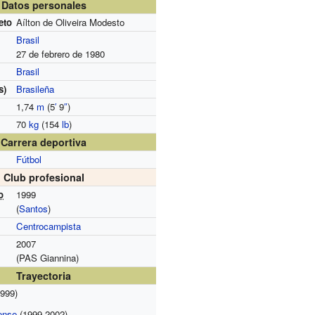
Datos personales
eto
Aílton de Oliveira Modesto
Brasil
27 de febrero de 1980
Brasil
s)
Brasileña
1,74
m
(5
′
9
″
)
70
kg
(154
lb
)
Carrera deportiva
Fútbol
Club profesional
o
1999
(
Santos
)
Centrocampista
2007
(PAS Giannina)
Trayectoria
999)
ense
(1999-2002)