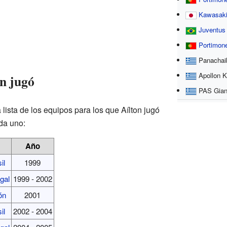
Kawasaki
Juventus
Portimon
Panachaik
Apollon K
n jugó
PAS Giann
lista de los equipos para los que Aílton jugó
da uno:
Año
il
1999
gal
1999 - 2002
ón
2001
il
2002 - 2004