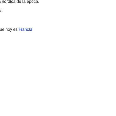
a nórdica de la época.
a.
que hoy es
Francia
.