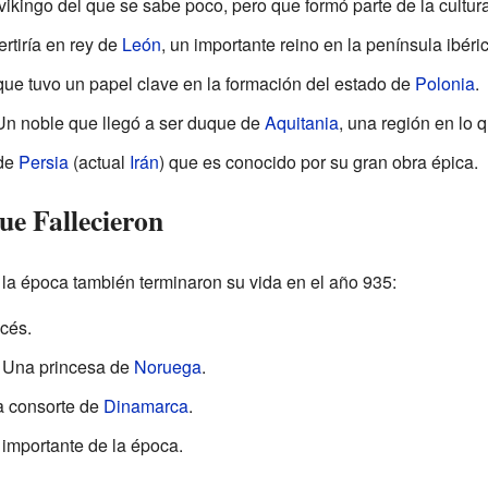
vikingo del que se sabe poco, pero que formó parte de la cultur
ertiría en rey de
León
, un importante reino en la península ibéric
 que tuvo un papel clave en la formación del estado de
Polonia
.
 Un noble que llegó a ser duque de
Aquitania
, una región en lo 
 de
Persia
(actual
Irán
) que es conocido por su gran obra épica.
ue Fallecieron
 la época también terminaron su vida en el año 935:
ncés.
: Una princesa de
Noruega
.
na consorte de
Dinamarca
.
a importante de la época.