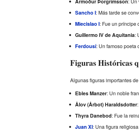
Armoður Þorgrímsson
: Un 
Sancho I
: Más tarde se conv
Miecislao I
: Fue un príncipe
Guillermo IV de Aquitania
:
Ferdousí
: Un famoso poeta
Figuras Históricas q
Algunas figuras importantes de
Ebles Manzer
: Un noble fra
Ålov (Årbot) Haraldsdotter
Thyra Danebod
: Fue la rei
Juan XI
: Una figura religios