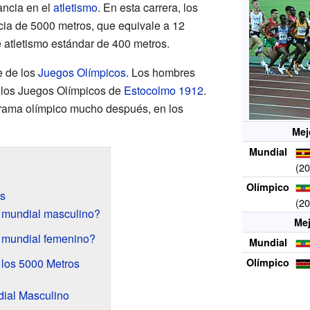
ancia en el
atletismo
. En esta carrera, los
ncia de 5000 metros, que equivale a 12
e atletismo estándar de 400 metros.
e de los
Juegos Olímpicos
. Los hombres
n los Juegos Olímpicos de
Estocolmo 1912
.
grama olímpico mucho después, en los
Mej
Mundial
(2
Olímpico
s
(2
d mundial masculino?
Me
d mundial femenino?
Mundial
 los 5000 Metros
Olímpico
dial Masculino