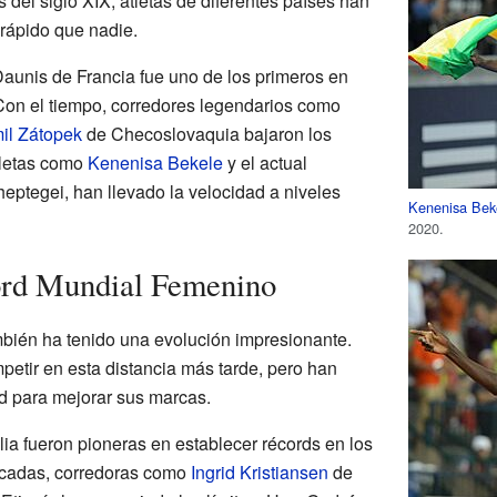
 del siglo XIX, atletas de diferentes países han
 rápido que nadie.
aunis de Francia fue uno de los primeros en
Con el tiempo, corredores legendarios como
il Zátopek
de Checoslovaquia bajaron los
tletas como
Kenenisa Bekele
y el actual
eptegei, han llevado la velocidad a niveles
Kenenisa Bek
2020.
ord Mundial Femenino
bién ha tenido una evolución impresionante.
tir en esta distancia más tarde, pero han
 para mejorar sus marcas.
lia fueron pioneras en establecer récords en los
écadas, corredoras como
Ingrid Kristiansen
de