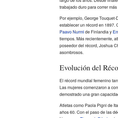
largo de los años. Desde finales
trabajado duro para correr más
Por ejemplo, George Touquet-D
establecer un récord en 1897. 
Paavo Nurmi
de Finlandia y
Em
tiempos. Más recientemente, a
poseedor del récord, Joshua Ch
asombrosos.
Evolución del Réc
El récord mundial femenino tam
Las mujeres comenzaron a compe
demostrado una gran capacidad
Atletas como Paola Pigni de Ita
años 60. Con el paso de las d