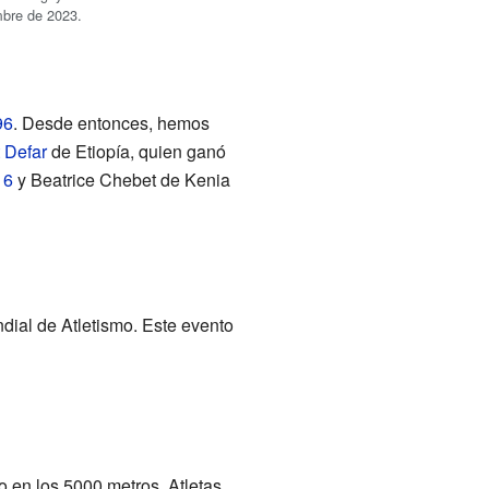
mbre de 2023.
96
. Desde entonces, hemos
 Defar
de Etiopía, quien ganó
16
y Beatrice Chebet de Kenia
ial de Atletismo. Este evento
en los 5000 metros. Atletas