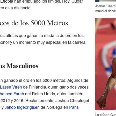
Etiopía han empujado los límites. Hoy, Gudaf
Joshua Chepte
en esta distancia.
mundial desd
os de los 5000 Metros
s atletas que ganan la medalla de oro en los
honor y un momento muy especial en la carrera
s Masculinos
n ganado el oro en los 5000 metros. Algunos de
Lasse Virén
de Finlandia, quien ganó dos veces
hamed Farah
del Reino Unido, quien también
n 2012 y 2016. Recientemente, Joshua Cheptegei
0
y
Jakob Ingebrigtsen
de Noruega en
París
La etíope Gud