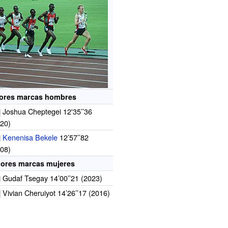
ores marcas hombres
Joshua Cheptegei 12'35’’36
020)
Kenenisa Bekele
12’57’’82
008)
jores marcas mujeres
Gudaf Tsegay 14’00’’21 (2023)
Vivian Cheruiyot 14’26’’17 (2016)