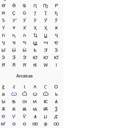
Ө̄
Ӫ
Ҩ
Ԥ
Ҧ
Р̌
Ԗ
Ҫ
Ԍ
Ꚑ
Ҭ
Ꚋ
Ԏ
У̃
Ӯ
Ӱ
Ӱ́
Ӳ
Ү́
Ұ
Х̑
Ҳ
Ӽ
Ӿ
Һ̈
Ԧ
Ꚕ
Ҵ
Ꚏ
Ҷ
Ӌ
Ҹ
Ꚓ
Ꚗ
Ꚇ
Ҽ
Ы̆
Ы̄
Ӹ
Ҍ
Э̆
Э̄
Ӭ
Ӭ́
Ӭ̄
Ю̆
Ю̈
Ю̈́
Я̆
Я̄
Я̈
Ԙ
Ԝ
Ӏ
Arcaicas
Ꙃ
Ꙅ
Ꙇ
Ꙉ
Ҁ
Ѻ
Ꙋ
Ѡ
Ѽ
Ꙍ
Ѿ
Ꙏ
Ꙑ
Ꙓ
Ꙕ
Ꙗ
Ѥ
Ѧ
Ѫ
Ꙛ
Ѩ
Ꙝ
Ѭ
Ѯ
Ѳ
Ѵ
Ѷ
Ꙟ
Ꙡ
Ꙣ
Ꙧ
Ꙩ
Ꙫ
Ꙭ
ꙮ
Ꚙ