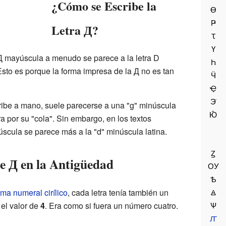
¿Cómo se Escribe la
Ө
Ҏ
Letra Д?
Ꚍ
Ү
Д mayúscula a menudo se parece a la letra D
Һ
Esto es porque la forma impresa de la Д no es tan
Ӵ
Ҿ
Э̇
ribe a mano, suele parecerse a una "g" minúscula
Ю̄
tra por su "cola". Sin embargo, en los textos
úscula se parece más a la "d" minúscula latina.
Ꙁ
e Д en la Antigüedad
ОУ
Ѣ
ema numeral cirílico
, cada letra tenía también un
Ꙙ
 el valor de
4
. Era como si fuera un número cuatro.
Ѱ
Ꙥ