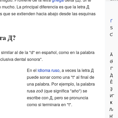
 mucho. La principal diferencia es que la letra Д
neas que se extienden hacia abajo desde las esquinas
Ґ
Ѕ
С́
tra Д?
 similar al de la "d" en español, como en la palabra
Ӑ
clusiva dental sonora".
Ә́
Г̄
En el
idioma ruso
, a veces la letra Д
Ꚁ
puede sonar como una "t" al final de
Ё̄
una palabra. Por ejemplo, la palabra
Ҙ
rusa
год
(que significa "año") se
И̃
escribe con Д, pero se pronuncia
Ҝ
como si terminara en "t".
Ԉ
Ҥ