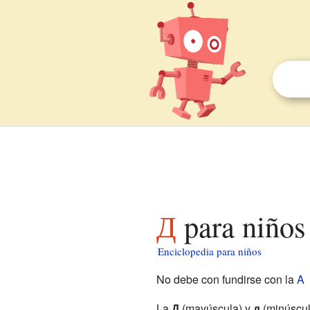
Д para niños
Enciclopedia para niños
No debe con fundirse con la
A
La
Д
(mayúscula) y
д
(minúscul