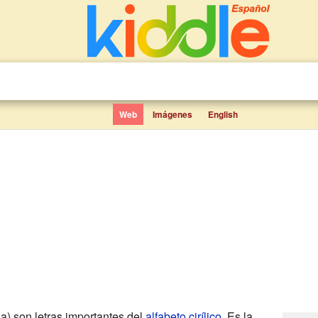
Web
Imágenes
English
a) son letras importantes del
alfabeto cirílico
. Es la