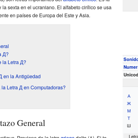
y la sexta en el ucraniano. El alfabeto cirílico se usa
nte en países de Europa del Este y Asia.
eral
a Д?
Sonid
 la Letra Д?
Numera
Unico
Д en la Antigüedad
la Letra Д en Computadoras?
А
Ж
М
Т
tazo General
Ш
Letr
antiguo. Proviene de la letra
griega
delta (Δ). Si te