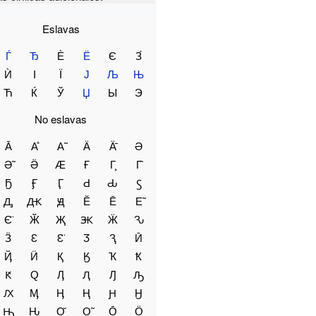
Eslavas
Ѓ
Ђ
Ѐ
Ё
Є
З́
Ѝ
І
Ї
Ј
Љ
Њ
Ћ
Ќ
Ў
Џ
Ы
Э
No eslavas
А̄
А̊
А̃
Ӓ
Ӓ̄
Ә
Ә̃
Ӛ
Ӕ
Ғ
Г̧
Г̑
Ҕ
Ӻ
Ӷ
Ԁ
Ԃ
Ꚃ
Ꚉ
Ԫ
Ԭ
Ӗ
Е̄
Е̃
Є̈
Ӂ
Җ
Ꚅ
Ӝ
Ԅ
Ӟ
Ԑ
Ԑ̈
Ӡ
Ԇ
Ӣ
Ҋ
Ӥ
Қ
Ӄ
Ҡ
Ҟ
Ԟ
Ԛ
Ӆ
Ԯ
Ԓ
Ԡ
Ԕ
Ӎ
Ӊ
Ң
Ԩ
Ӈ
Ԣ
Ԋ
О̆
О̃
О̄
Ӧ