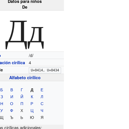
Datos para niños
De
Дд
/d/
o
4
ción cirílica
de
U+0414, U+0434
Alfabeto cirílico
Б
В
Г
Е
Д
З
И
Й
К
Л
Н
О
П
Р
С
У
Ф
Х
Ц
Ч
Щ
Ъ
Ь
Ю
Я
as cirílicas adicionales: