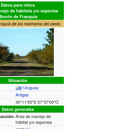
Datos para niños
nejo de hábitats y/o especies
Rincón de Franquía
nquía de los marineros del oeste.
Situación
Uruguay
Artigas
30°11′55″S
57°37′00″O
Datos generales
Área de manejo de
tección
hábitat y/o especies