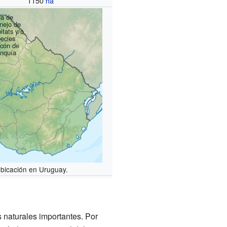
1150
há
ea de
nejo de
itats y/o
ecies
cón de
anquía
bicación en Uruguay.
 naturales importantes. Por