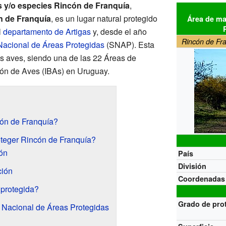
s y/o especies Rincón de Franquía
,
n de Franquía
, es un lugar natural protegido
Área de ma
l
departamento de Artigas
y, desde el año
Rincón de Fra
Nacional de Áreas Protegidas
(SNAP). Esta
s aves, siendo una de las 22 Áreas de
ión de Aves (IBAs) en Uruguay.
ón de Franquía?
oteger Rincón de Franquía?
ión
País
División
ción
Coordenadas
 protegida?
Grado de pro
a Nacional de Áreas Protegidas