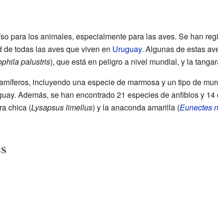
so para los animales, especialmente para las aves. Se han reg
ad de todas las aves que viven en
Uruguay
. Algunas de estas av
phila palustris
), que está en peligro a nivel mundial, y la tanga
míferos, incluyendo una especie de marmosa y un tipo de murc
ay. Además, se han encontrado 21 especies de anfibios y 14 d
a chica (
Lysapsus limellus
) y la anaconda amarilla (
Eunectes 
es