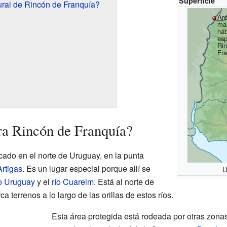
Superficie
ral de Rincón de Franquía?
Ár
ma
háb
esp
Rin
Fr
ra Rincón de Franquía?
cado en el norte de Uruguay, en la punta
Artigas
. Es un lugar especial porque allí se
U
ío Uruguay
y el
río Cuareim
. Está al norte de
a terrenos a lo largo de las orillas de estos ríos.
Esta área protegida está rodeada por otras zonas