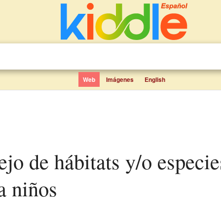
Web
Imágenes
English
a niños