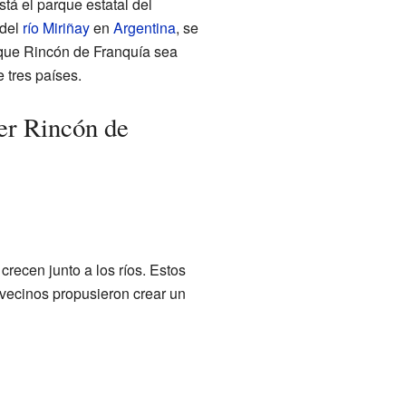
está el parque estatal del
 del
río Miriñay
en
Argentina
, se
que Rincón de Franquía sea
e tres países.
er Rincón de
recen junto a los ríos. Estos
 vecinos propusieron crear un