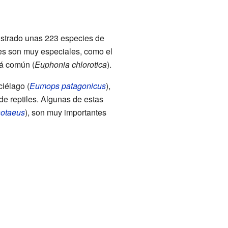
istrado unas 223 especies de
es son muy especiales, como el
rá común (
Euphonia chlorotica
).
iélago (
Eumops patagonicus
),
e reptiles. Algunas de estas
notaeus
), son muy importantes