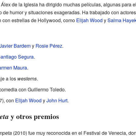
, Álex de la Iglesia ha dirigido muchas películas, algunas para el
no de humor y situaciones exageradas. Ha trabajado con actor
én con estrellas de Hollywood, como
Elijah Wood
y
Salma Haye
Javier Bardem
y
Rosie Pérez
.
antiago Segura
.
armen Maura
.
je a los
westerns
.
comedia con Guillermo Toledo.
7), con
Elijah Wood
y
John Hurt
.
y otros premios
eta
ompeta
(2010) fue muy reconocida en el Festival de Venecia, do