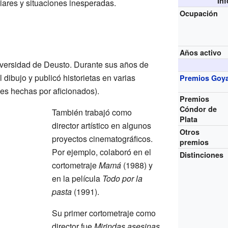
In
iares y situaciones inesperadas.
Ocupación
Años activo
versidad de Deusto. Durante sus años de
l dibujo y publicó historietas en varias
Premios Goy
nes hechas por aficionados).
Premios
Cóndor de
También trabajó como
Plata
director artístico en algunos
Otros
proyectos cinematográficos.
premios
Por ejemplo, colaboró en el
Distinciones
cortometraje
Mamá
(1988) y
en la película
Todo por la
pasta
(1991).
Su primer cortometraje como
director fue
Mirindas asesinas