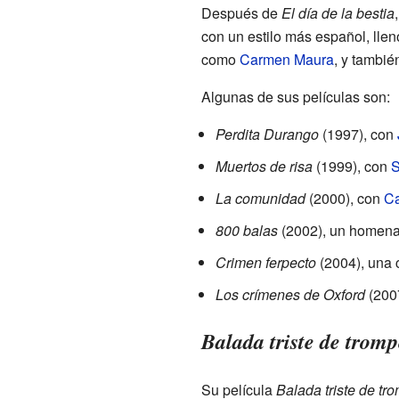
Después de
El día de la bestia
con un estilo más español, lle
como
Carmen Maura
, y tambi
Algunas de sus películas son:
Perdita Durango
(1997), con
Muertos de risa
(1999), con
S
La comunidad
(2000), con
C
800 balas
(2002), un homena
Crimen ferpecto
(2004), una 
Los crímenes de Oxford
(200
Balada triste de tromp
Su película
Balada triste de tr