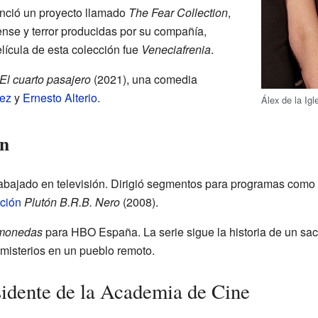
unció un proyecto llamado
The Fear Collection
,
ense y terror producidas por su compañía,
lícula de esta colección fue
Veneciafrenia
.
El cuarto pasajero
(2021), una comedia
ez
y
Ernesto Alterio
.
Álex de la Ig
ón
trabajado en televisión. Dirigió segmentos para programas como
cción
Plutón B.R.B. Nero
(2008).
monedas
para HBO España. La serie sigue la historia de un sa
a misterios en un pueblo remoto.
idente de la Academia de Cine