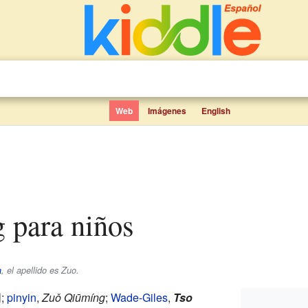
Web
Imágenes
English
 para niños
a
, el apellido es
Zuo
.
明
;
pinyin
,
Zuǒ Qiūmíng
;
Wade-Giles
,
Tso