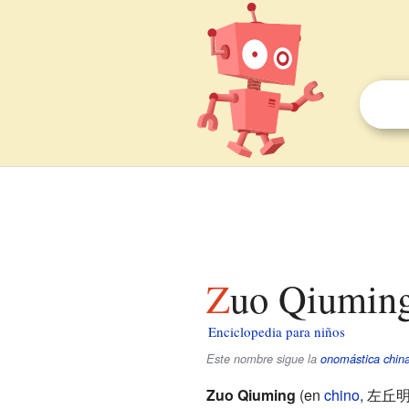
Zuo Qiuming
Enciclopedia para niños
Este nombre sigue la
onomástica chin
Zuo Qiuming
(en
chino
,
左丘