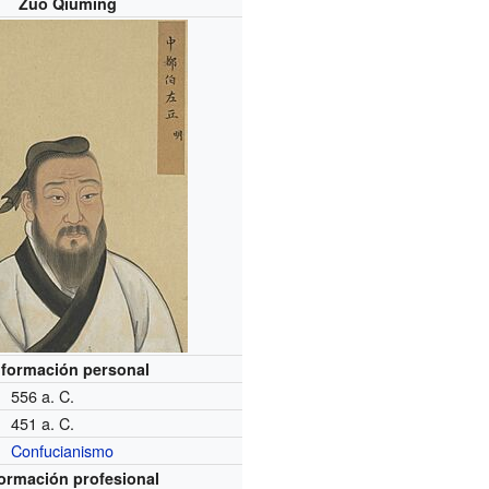
Zuo Qiuming
nformación personal
556 a. C.
451 a. C.
Confucianismo
formación profesional