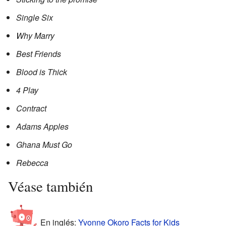
Single Six
Why Marry
Best Friends
Blood is Thick
4 Play
Contract
Adams Apples
Ghana Must Go
Rebecca
Véase también
En inglés:
Yvonne Okoro Facts for Kids