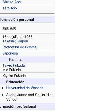
Shinzō Abe
Tarō Asō
nformación personal
福田康夫
16 de julio de 1936
Takasaki
,
Japón
Prefectura de Gunma
Japonesa
Familia
Takeo Fukuda
Mie Fukuda
Kiyoko Fukuda
Educación
Universidad de Waseda
Azabu Junior and Senior High
School
formación profesional