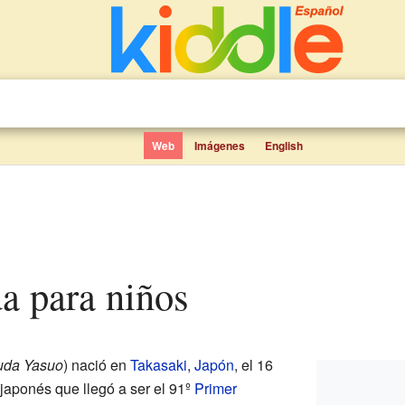
Web
Imágenes
English
a para niños
uda Yasuo
)
nació en
Takasaki
,
Japón
, el 16
japonés que llegó a ser el 91º
Primer