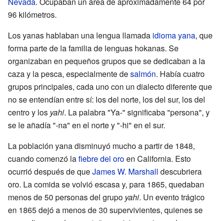
Nevada
. Ocupaban un área de aproximadamente 64 por
96 kilómetros.
Los yanas hablaban una lengua llamada
idioma yana
, que
forma parte de la familia de lenguas hokanas. Se
organizaban en pequeños grupos que se dedicaban a la
caza y la pesca, especialmente de
salmón
. Había cuatro
grupos principales, cada uno con un dialecto diferente que
no se entendían entre sí: los del norte, los del sur, los del
centro y los
yahi
. La palabra "Ya-" significaba "persona", y
se le añadía "-na" en el norte y "-hi" en el sur.
La población yana disminuyó mucho a partir de 1848,
cuando comenzó la
fiebre del oro
en California. Esto
ocurrió después de que
James W. Marshall
descubriera
oro. La comida se volvió escasa y, para 1865, quedaban
menos de 50 personas del grupo
yahi
. Un evento trágico
en 1865 dejó a menos de 30 supervivientes, quienes se