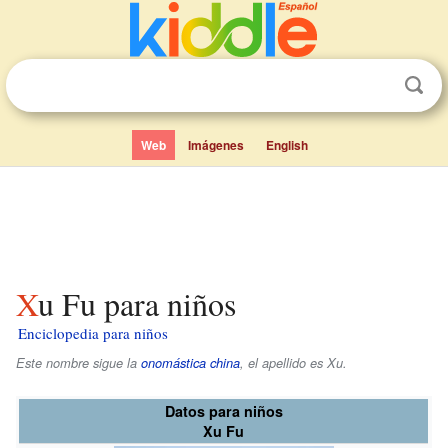
Web
Imágenes
English
Xu Fu para niños
Enciclopedia para niños
Este nombre sigue la
onomástica china
, el apellido es
Xu
.
Datos para niños
Xu Fu