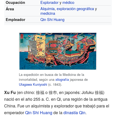
Explorador
y
médico
Ocupación
Alquimia
,
exploración geográfica
y
Área
medicina
Qin Shi Huang
Empleador
La expedición en busca de la Medicina de la
inmortalidad, según una
xilografía
japonesa de
Utagawa Kuniyoshi
(c. 1843).
Xu Fu
(en chino: 徐福 o 徐巿, en japonés: Jofuku 徐福)
nació en el año 255 a. C. en Qi, una región de la antigua
China. Fue un alquimista y explorador que trabajó para el
emperador
Qin Shi Huang
de la
dinastía Qin
.