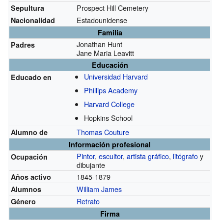
Prospect Hill Cemetery
Sepultura
Estadounidense
Nacionalidad
Familia
Jonathan Hunt
Padres
Jane Maria Leavitt
Educación
Universidad Harvard
Educado en
Phillips Academy
Harvard College
Hopkins School
Thomas Couture
Alumno de
Información profesional
Pintor
,
escultor
,
artista gráfico
,
litógrafo
y
Ocupación
dibujante
1845-1879
Años activo
William James
Alumnos
Retrato
Género
Firma