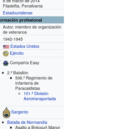
8 de marzo de 2014
Filadelfia, Pensilvania
Estadounidense
formación profesional
Autor, miembro de organización
de veteranos
1942-1945
Estados Unidos
Ejército
r
Compañía Easy
2.º Batallón
506.º Regimiento de
Infantería de
Paracaidistas
101.ª División
Aerotransportada
Sargento
Batalla de Normandía
Asalto a Brécourt Manor