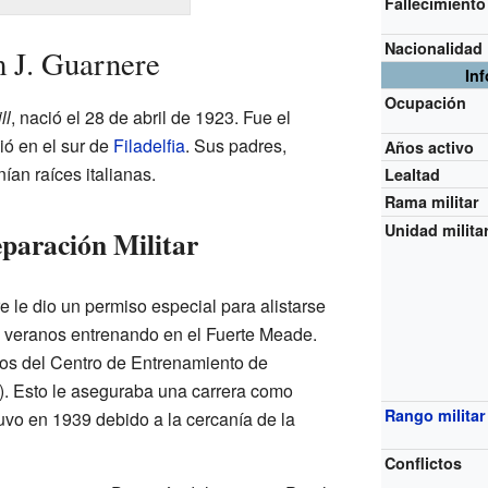
Fallecimiento
Nacionalidad
 J. Guarnere
In
Ocupación
ll
, nació el 28 de abril de 1923. Fue el
ó en el sur de
Filadelfia
. Sus padres,
Años activo
an raíces italianas.
Lealtad
Rama militar
Unidad milita
paración Militar
 le dio un permiso especial para alistarse
res veranos entrenando en el Fuerte Meade.
os del Centro de Entrenamiento de
 Esto le aseguraba una carrera como
Rango militar
tuvo en 1939 debido a la cercanía de la
Conflictos