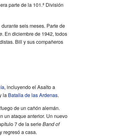
ra parte de la 101.ª División
 durante seis meses. Parte de
e
. En diciembre de 1942, todos
idistas. Bill y sus compañeros
ía
, incluyendo el Asalto a
y la
Batalla de las Ardenas
.
al fuego de un cañón alemán.
n un ataque anterior. Un nuevo
pítulo 7 de la serie
Band of
 y regresó a casa.