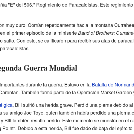
ía "E" del 506.º Regimiento de Paracaidistas. Este regimiento e
on muy duro. Corrían repetidamente hacia la montaña Currahee
en el primer episodio de la miniserie
Band of Brothers: Currahe
 salto. Con esto, se calificaron para recibir sus alas de paraca
paracaidistas.
 Segunda Guerra Mundial
s importantes durante la guerra. Estuvo en la
Batalla de Normand
 Carentan. También formó parte de la Operación Market Garden 
élgica
, Bill sufrió una herida grave. Perdió una pierna debido 
a su amigo Joe Toye, quien también había perdido una pierna e
, y Bill también resultó herido. Este momento se muestra en el ca
g Point". Debido a esta herida, Bill fue dado de baja del ejército