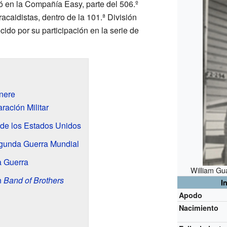
ió en la Compañía Easy, parte del 506.º
acaidistas, dentro de la 101.ª División
ido por su participación en la serie de
rnere
ración Militar
o de los Estados Unidos
egunda Guerra Mundial
a Guerra
William Gu
n
Band of Brothers
I
Apodo
Nacimiento