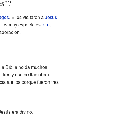
gs"?
agos
. Ellos visitaron a
Jesús
galos muy especiales:
oro
,
adoración.
 la Biblia no da muchos
n tres y que se llamaban
cia a ellos porque fueron tres
esús era divino.