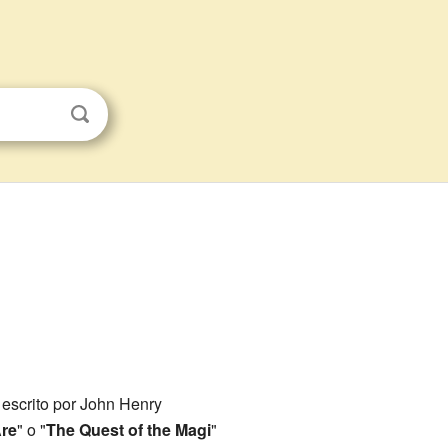
 escrito por John Henry
Are
" o "
The Quest of the Magi
"