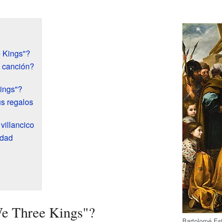
 Kings"?
 canción?
ings"?
s regalos
 villancico
idad
We Three Kings"?
Bartolomé Est