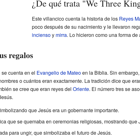
¿De qué trata "We Three Kin
Este villancico cuenta la historia de los
Reyes M
poco después de su nacimiento y le llevaron re
incienso
y
mirra
. Lo hicieron como una forma de 
us regalos
 se cuenta en el
Evangelio de Mateo
en la Biblia. Sin embargo,
 nombres o cuántos eran exactamente. La tradición dice que era
mbién se cree que eran reyes del
Oriente
. El número tres se aso
Jesús.
simbolizando que Jesús era un gobernante importante.
ca que se quemaba en ceremonias religiosas, mostrando que J
a para ungir, que simbolizaba el futuro de Jesús.