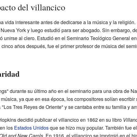
pacto del villancico
a vida interesante antes de dedicarse a la música y la religión
n Nueva York y luego estudió para ser abogado. Sin embargo, d
ió unirse al clero. Estudió en el Seminario Teológico General 
y, cinco años después, fue el primer profesor de música del sem
aridad
gs" durante su último año en el seminario para una obra de Na
la música, ya que en esa época, los compositores solían escribir
a "Los Tres Reyes de Oriente" y se cantaba entre su familia y a
pkins decidió publicar el villancico en 1862 en su libro
Villan
 en los
Estados Unidos
que se hizo muy popular. También fue el 
Old and New Carols
. En 1916, el villancico se imprimió en el h