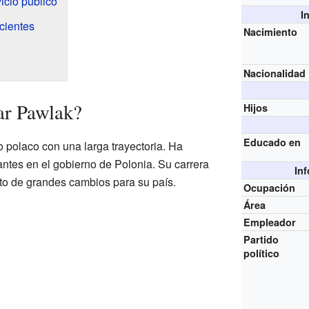
vicio público
I
cientes
Nacimiento
Nacionalidad
ar Pawlak?
Hijos
Educado en
 polaco con una larga trayectoria. Ha
ntes en el gobierno de Polonia. Su carrera
In
o de grandes cambios para su país.
Ocupación
Área
Empleador
Partido
político