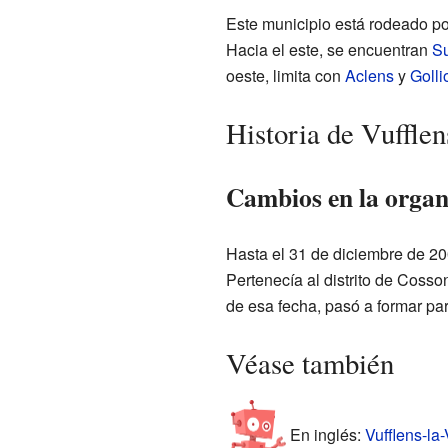
Este municipio está rodeado por
Hacia el este, se encuentran
Su
oeste, limita con
Aclens
y
Golli
Historia de Vufflen
Cambios en la organi
Hasta el 31 de diciembre de 2007
Pertenecía al distrito de Cosson
de esa fecha, pasó a formar par
Véase también
En inglés:
Vufflens-la-