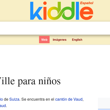
Web
Imágenes
English
Ville para niños
io
de
Suiza
. Se encuentra en el
cantón de Vaud
,
Vaud
.