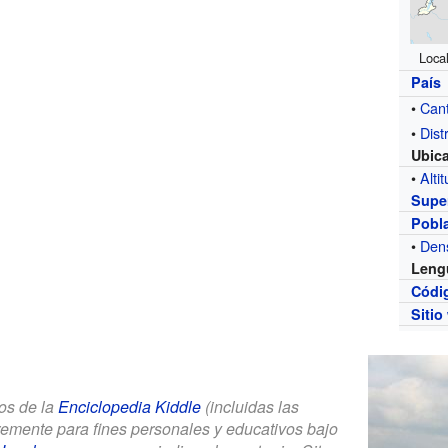
Local
País
•
Can
•
Distr
Ubic
•
Alti
Super
Pobl
•
Den
Leng
Códi
Sitio
los de la
Enciclopedia Kiddle
(incluidas las
bremente para fines personales y educativos bajo