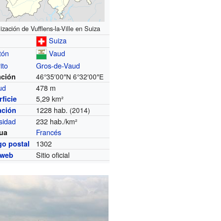
ización de Vufflens-la-Ville en Suiza
Suiza
tón
Vaud
ito
Gros-de-Vaud
ación
46°35′00″N
6°32′00″E
tud
478 m
5,29 km²
ficie
1228 hab.
ación
(2014)
sidad
232 hab./km²
Francés
ua
1302
go postal
Sitio oficial
 web