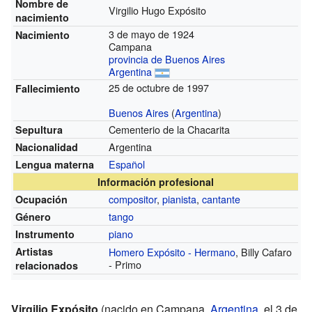
Nombre de
Virgilio Hugo Expósito
nacimiento
3 de mayo de 1924
Nacimiento
Campana
provincia de Buenos Aires
Argentina
25 de octubre de 1997
Fallecimiento
Buenos Aires
(
Argentina
)
Cementerio de la Chacarita
Sepultura
Argentina
Nacionalidad
Español
Lengua materna
Información profesional
compositor
,
pianista
,
cantante
Ocupación
tango
Género
piano
Instrumento
Artistas
Homero Expósito - Hermano
, Billy Cafaro
- Primo
relacionados
Virgilio Expósito
(nacido en Campana,
Argentina
, el 3 de