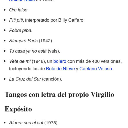
Oro falso
.
Piti piti
, interpretado por Billy Caffaro.
Pobre piba
.
Siempre París
(1942).
Tu casa ya no está
(vals).
Vete de mí
(1946), un
bolero
con más de 400 versiones,
incluyendo las de
Bola de Nieve
y
Caetano Veloso
.
La Cruz del Sur
(canción).
Tangos con letra del propio Virgilio
Expósito
Afuera con el sol
(1978).