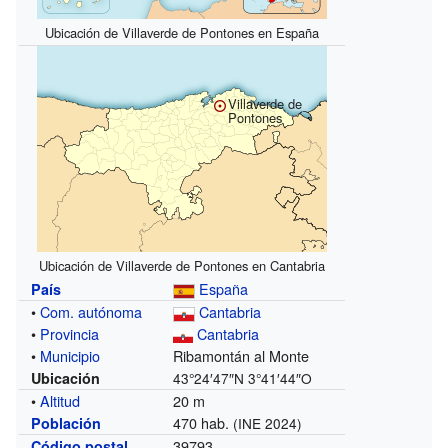
Ubicación de Villaverde de Pontones en España
Villaverde de
Pontones
Ubicación de Villaverde de Pontones en Cantabria
España
País
•
Com. autónoma
Cantabria
•
Provincia
Cantabria
•
Municipio
Ribamontán al Monte
Ubicación
43°24′47″N
3°41′44″O
•
Altitud
20 m
470 hab.
Población
(INE 2024)
39793
Código postal