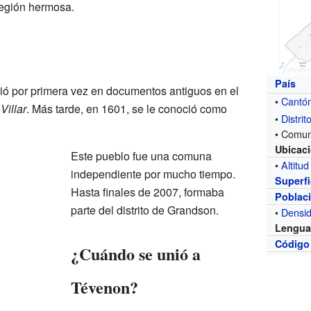
 región hermosa.
País
ió por primera vez en documentos antiguos en el
•
Cantó
a
Villar
. Más tarde, en 1601, se le conoció como
•
Distrit
• Comu
Ubicac
Este pueblo fue una comuna
•
Altitud
independiente por mucho tiempo.
Superfi
Hasta finales de 2007, formaba
Poblac
parte del distrito de Grandson.
•
Densi
Lengu
Código
¿Cuándo se unió a
Tévenon?