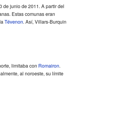
 de junio de 2011. A partir del
canas. Estas comunas eran
da
Tévenon
. Así, Villars-Burquin
orte, limitaba con
Romairon
.
nalmente, al noroeste, su límite