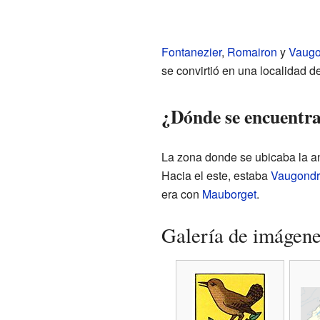
Fontanezier
,
Romairon
y
Vaugo
se convirtió en una localidad 
¿Dónde se encuentra
La zona donde se ubicaba la an
Hacia el este, estaba
Vaugondr
era con
Mauborget
.
Galería de imágen