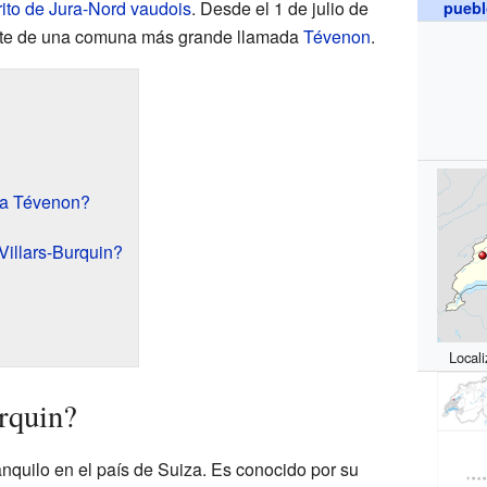
rito de Jura-Nord vaudois
. Desde el 1 de julio de
puebl
arte de una comuna más grande llamada
Tévenon
.
 a Tévenon?
illars-Burquin?
Locali
rquin?
anquilo en el país de Suiza. Es conocido por su