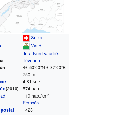
Suiza
n
Vaud
o
Jura-Nord vaudois
na
Tévenon
ión
46°50′00″N
6°37′00″E
750 m
4,81 km²
cie
574 hab.
ión
(2010)
dad
119 hab./km²
Francés
a
1423
 postal