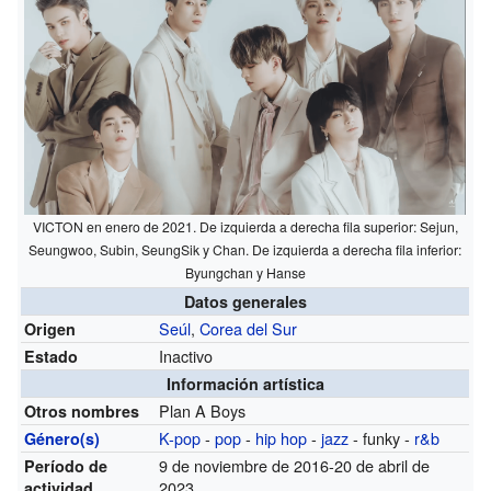
VICTON en enero de 2021. De izquierda a derecha fila superior: Sejun,
Seungwoo, Subin, SeungSik y Chan. De izquierda a derecha fila inferior:
Byungchan y Hanse
Datos generales
Seúl
,
Corea del Sur
Origen
Inactivo
Estado
Información artística
Plan A Boys
Otros nombres
K-pop
-
pop
-
hip hop
-
jazz
- funky -
r&b
Género(s)
9 de noviembre de 2016-20 de abril de
Período de
2023
actividad