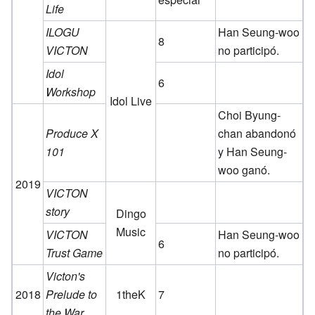
Life
ILOGU
Han Seung-woo
8
VICTON
no participó.
Idol
6
Workshop
Idol Live
Choi Byung-
Produce X
chan abandonó
101
y Han Seung-
woo ganó.
2019
VICTON
story
Dingo
Music
VICTON
Han Seung-woo
6
Trust Game
no participó.
Victon's
2018
Prelude to
1theK
7
the War