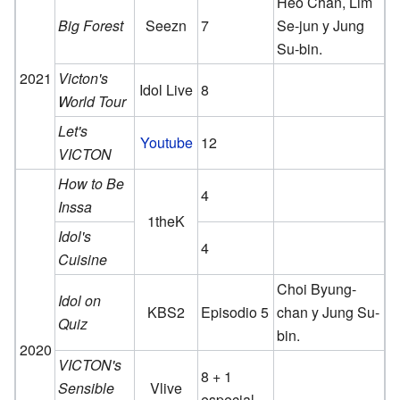
Heo Chan, Lim
Big Forest
Seezn
7
Se-jun y Jung
Su-bin.
2021
Victon's
Idol Live
8
World Tour
Let's
Youtube
12
VICTON
How to Be
4
Inssa
1theK
Idol's
4
Cuisine
Choi Byung-
Idol on
KBS2
Episodio 5
chan y Jung Su-
Quiz
bin.
2020
VICTON's
8 + 1
Sensible
Vlive
especial