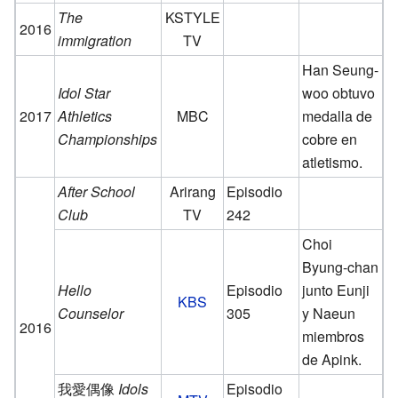
The
KSTYLE
2016
immigration
TV
Han Seung-
Idol Star
woo obtuvo
2017
Athletics
MBC
medalla de
Championships
cobre en
atletismo.
After School
Arirang
Episodio
Club
TV
242
Choi
Byung-chan
Hello
Episodio
junto Eunji
KBS
Counselor
305
y Naeun
2016
miembros
de Apink.
我愛偶像
Idols
Episodio