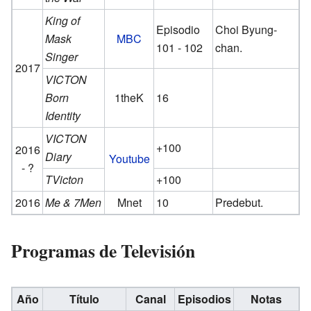
King of
Episodio
Choi Byung-
Mask
MBC
101 - 102
chan.
Singer
2017
VICTON
Born
1theK
16
Identity
VICTON
+100
2016
Diary
Youtube
- ?
TVicton
+100
2016
Me & 7Men
Mnet
10
Predebut.
Programas de Televisión
Año
Título
Canal
Episodios
Notas