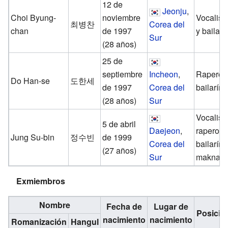
12 de
Jeonju
,
Choi Byung-
noviembre
Vocalist
최병찬
Corea del
chan
de 1997
y bailarín
Sur
(28 años)
25 de
septiembre
Incheon
,
Rapero 
Do Han-se
도한세
de 1997
Corea del
bailarín.
(28 años)
Sur
Vocalista
5 de abril
Daejeon
,
rapero,
Jung Su-bin
정수빈
de 1999
Corea del
bailarín 
(27 años)
Sur
maknae.
Exmiembros
Nombre
Fecha de
Lugar de
Posició
nacimiento
nacimiento
Romanización
Hangul