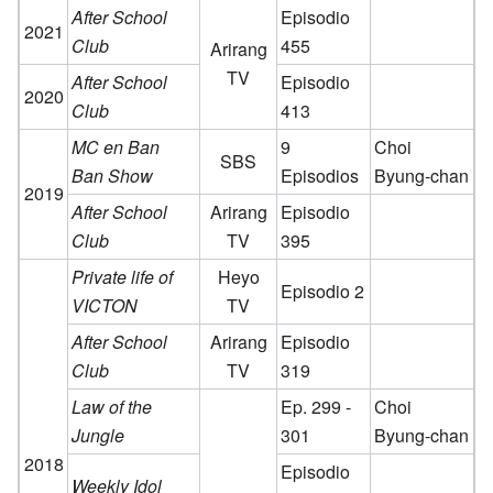
After School
Episodio
2021
Club
455
Arirang
TV
After School
Episodio
2020
Club
413
MC en Ban
9
Choi
SBS
Ban Show
Episodios
Byung-chan
2019
After School
Arirang
Episodio
Club
TV
395
Private life of
Heyo
Episodio 2
VICTON
TV
After School
Arirang
Episodio
Club
TV
319
Law of the
Ep. 299 -
Choi
Jungle
301
Byung-chan
2018
Episodio
Weekly Idol