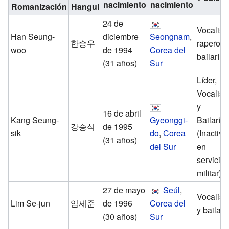
nacimiento
nacimiento
Romanización
Hangul
24 de
Vocalista
Han Seung-
diciembre
Seongnam
,
한승우
rapero,
woo
de 1994
Corea del
bailarín.
(31 años)
Sur
Líder,
Vocalist
y
16 de abril
Kang Seung-
Gyeonggi-
Bailarín.
강승식
de 1995
sik
do
,
Corea
(Inactivo
(31 años)
del Sur
en
servicio
militar)
27 de mayo
Seúl
,
Vocalist
Lim Se-jun
임세준
de 1996
Corea del
y bailarín
(30 años)
Sur