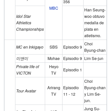
356
MBC
Han Seung-
Idol Star
woo obtuvo
Athletics
medalla de
Championships
plata en
atletismo.
Choi
MC en Inkigayo
SBS
Episodio 9
Byung-chan
미앤미
Mohae
Episodio 9
Lim Se-jun
Private life of
Heyo
Episodio 1
VICTON
TV
Choi
Arirang
Episodio
Byung-chan
Tour Avatar
TV
11 - 12
y Lim Se-
jun.
Jung Su-