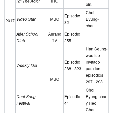
I'm The Actor
iHQ
bin.
Choi
Episodio
Video Star
MBC
Byung-
2017
32
chan.
After School
Arirang
Episodio
Club
TV
255
Han Seung-
woo fue
Episodio
invitado
Weekly Idol
288 - 323
para los
episodios
MBC
297 - 298.
Choi
Duet Song
Episodio
Byung-chan
Festival
44
y Heo
Chan.