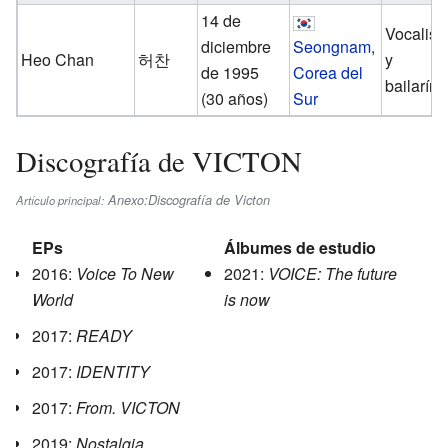
14 de
Vocalist
diciembre
Seongnam
,
Heo Chan
허찬
y
de 1995
Corea del
bailarín.
(30 años)
Sur
Discografía de VICTON
Anexo:Discografía de Victon
Artículo principal:
EPs
Álbumes de estudio
2016:
Voice To New
2021:
VOICE: The future
World
is now
2017:
READY
2017:
IDENTITY
2017:
From. VICTON
2019:
Nostalgia