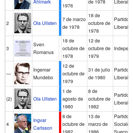
Ahlmark
de 1978
Liberal
1976
18 de
7 de marzo
Partido 
2
Ola Ullsten
octubre de
de 1978
Liberal
1978
18 de
12 de
Sven
3
octubre de
octubre de
Independ
Romanus
1978
1979
12 de
Ingemar
31 de julio
Partido 
—
octubre de
Mundebo
de 1980
Liberal
1979
1 de
8 de
Partido 
(2)
Ola Ullsten
agosto de
octubre de
Liberal
1980
1982
8 de
13 de
Partido
Ingvar
4
octubre de
marzo de
Sociald
Carlsson
1982
1986
Sueco