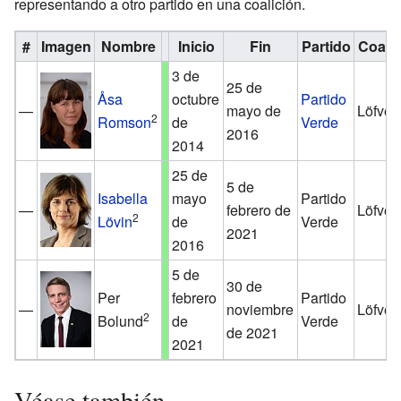
representando a otro partido en una coalición.
#
Imagen
Nombre
Inicio
Fin
Partido
Coalic
3 de
25 de
Åsa
octubre
Partido
—
mayo de
Löfven
2
Romson
de
Verde
2016
2014
25 de
5 de
Isabella
mayo
Partido
—
febrero de
Löfven
2
Lövin
de
Verde
2021
2016
5 de
30 de
Per
febrero
Partido
—
noviembre
Löfven
2
Bolund
de
Verde
de 2021
2021
Véase también