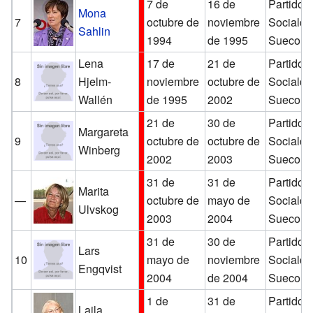
7 de
16 de
Partido
Mona
7
octubre de
noviembre
Sociald
Sahlin
1994
de 1995
Sueco
Lena
17 de
21 de
Partido
8
Hjelm-
noviembre
octubre de
Sociald
Wallén
de 1995
2002
Sueco
21 de
30 de
Partido
Margareta
9
octubre de
octubre de
Sociald
Winberg
2002
2003
Sueco
31 de
31 de
Partido
Marita
—
octubre de
mayo de
Sociald
Ulvskog
2003
2004
Sueco
31 de
30 de
Partido
Lars
10
mayo de
noviembre
Sociald
Engqvist
2004
de 2004
Sueco
1 de
31 de
Partido
Laila