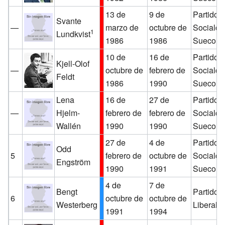
13 de
9 de
Partido
Svante
—
marzo de
octubre de
Sociald
1
Lundkvist
1986
1986
Sueco
10 de
16 de
Partido
Kjell-Olof
—
octubre de
febrero de
Sociald
Feldt
1986
1990
Sueco
Lena
16 de
27 de
Partido
—
Hjelm-
febrero de
febrero de
Sociald
Wallén
1990
1990
Sueco
27 de
4 de
Partido
Odd
5
febrero de
octubre de
Sociald
Engström
1990
1991
Sueco
4 de
7 de
Bengt
Partido 
6
octubre de
octubre de
Westerberg
Liberal
1991
1994