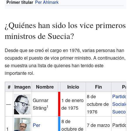
Per Ahlmark
Primer titular
¿Quiénes han sido los vice primeros
ministros de Suecia?
Desde que se creó el cargo en 1976, varias personas han
ocupado el puesto de vice primer ministro. A continuación,
se muestra una lista de quienes han tenido este
importante rol.
#
Imagen
Nombre
Inicio
Fin
Par
8 de
Partido
Gunnar
1 de enero
—
octubre de
Sociald
1
Sträng
de 1975
1976
Sueco
8 de
Per
7 de marzo
Partido 
1
octubre de