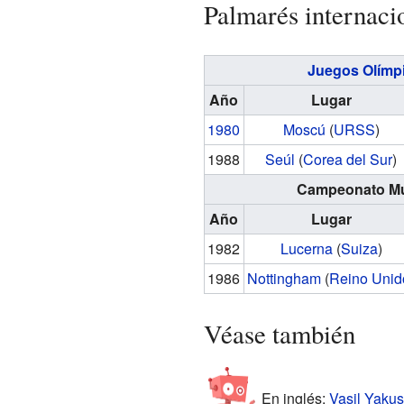
Palmarés internaci
Juegos Olímp
Año
Lugar
1980
Moscú
(
URSS
)
1988
Seúl
(
Corea del Sur
)
Campeonato Mu
Año
Lugar
1982
Lucerna
(
Suiza
)
1986
Nottingham
(
Reino Unid
Véase también
En inglés:
Vasil Yakus