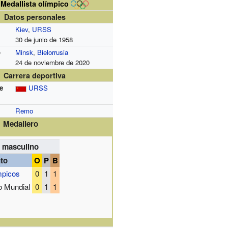
Medallista olímpico
Datos personales
Kiev
,
URSS
30 de junio de 1958
o
Minsk
,
Bielorrusia
24 de noviembre de 2020
Carrera deportiva
e
URSS
Remo
Medallero
masculino
to
O
P
B
mpicos
0
1
1
 Mundial
0
1
1