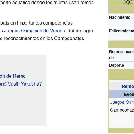
eporte acuático donde los atletas usan remos
Nacimiento
 país en importantes competencias
os
Juegos Olímpicos de Verano
, donde logró
Fallecimient
vo reconocimientos en los Campeonatos
Representant
de
Deporte
eón de Remo
nó Vasili Yakusha?
Remo
o
Even
Juegos Olí
Campeonato