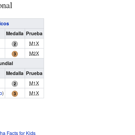
onal
icos
Medalla
Prueba
M1X
M2X
ndial
Medalla
Prueba
M1X
o
)
M1X
ha Facts for Kids