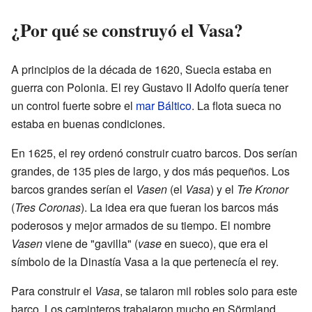
¿Por qué se construyó el Vasa?
A principios de la década de 1620, Suecia estaba en
guerra con Polonia. El rey Gustavo II Adolfo quería tener
un control fuerte sobre el
mar Báltico
. La flota sueca no
estaba en buenas condiciones.
En 1625, el rey ordenó construir cuatro barcos. Dos serían
grandes, de 135 pies de largo, y dos más pequeños. Los
barcos grandes serían el
Vasen
(el
Vasa
) y el
Tre Kronor
(
Tres Coronas
). La idea era que fueran los barcos más
poderosos y mejor armados de su tiempo. El nombre
Vasen
viene de "gavilla" (
vase
en sueco), que era el
símbolo de la Dinastía Vasa a la que pertenecía el rey.
Para construir el
Vasa
, se talaron mil robles solo para este
barco. Los carpinteros trabajaron mucho en Sörmland,