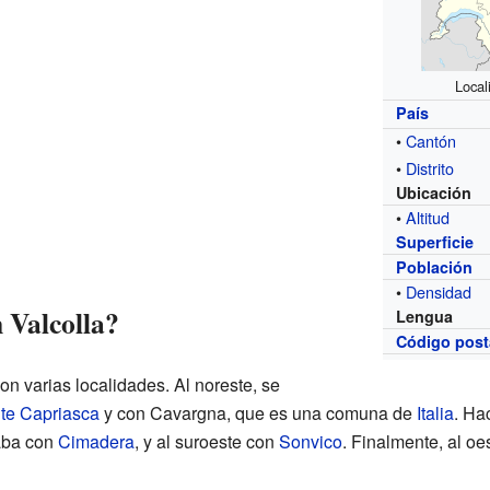
Local
País
•
Cantón
•
Distrito
Ubicación
•
Altitud
Superficie
Población
•
Densidad
 Valcolla?
Lengua
Código post
n varias localidades. Al noreste, se
te Capriasca
y con Cavargna, que es una comuna de
Italia
. Ha
taba con
Cimadera
, y al suroeste con
Sonvico
. Finalmente, al oe