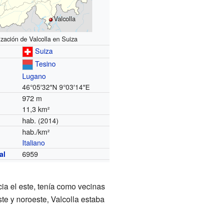
Valcolla
ización de Valcolla en Suiza
Suiza
Tesino
Lugano
46°05′32″N
9°03′14″E
972 m
11,3 km²
hab.
(2014)
hab./km²
Italiano
6959
al
cia el este, tenía como vecinas
ste y noroeste, Valcolla estaba