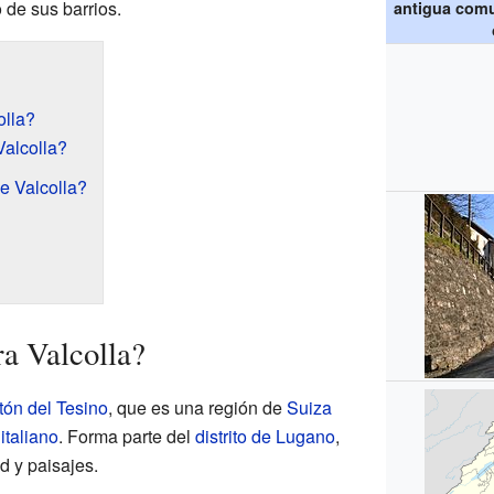
de sus barrios.
antigua comun
olla?
alcolla?
e Valcolla?
a Valcolla?
tón del Tesino
, que es una región de
Suiza
e
italiano
. Forma parte del
distrito de Lugano
,
 y paisajes.