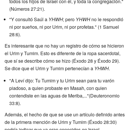
todos los hijos de Israel con él, y toda la congregación."
(Números 27:21).
"Y consultó Saúl a
YHWH
; pero
YHWH
no le respondió
ni por sueños, ni por Urim, ni por profetas." (1 Samuel
28:6).
Es interesante que no hay un registro de cómo se hicieron
el Urim y Tumim. Esto es diferente de la ropa sacerdotal,
que sí se describe cómo se hizo (Éxodo 28 y Éxodo 29).
Se dice que el Urim y Tumim pertenecían a
YHWH
.
"A Leví dijo: Tu Tumim y tu Urim sean para tu varón
piadoso, a quien probaste en Masah, con quien
contendiste en las aguas de Meriba,..."(Deuteronomio
33:8).
Además, el hecho de que se use un artículo definido antes
de la primera mención de Urim y Tumim (Éxodo 28:30)
podría indicar que ya eran conocidos en Israel.