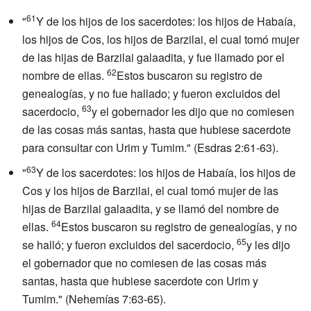
61
"
Y de los hijos de los sacerdotes: los hijos de Habaía,
los hijos de Cos, los hijos de Barzilai, el cual tomó mujer
de las hijas de Barzilai galaadita, y fue llamado por el
62
nombre de ellas.
Estos buscaron su registro de
genealogías, y no fue hallado; y fueron excluidos del
63
sacerdocio,
y el gobernador les dijo que no comiesen
de las cosas más santas, hasta que hubiese sacerdote
para consultar con Urim y Tumim." (Esdras 2:61-63).
63
"
Y de los sacerdotes: los hijos de Habaía, los hijos de
Cos y los hijos de Barzilai, el cual tomó mujer de las
hijas de Barzilai galaadita, y se llamó del nombre de
64
ellas.
Estos buscaron su registro de genealogías, y no
65
se halló; y fueron excluidos del sacerdocio,
y les dijo
el gobernador que no comiesen de las cosas más
santas, hasta que hubiese sacerdote con Urim y
Tumim." (Nehemías 7:63-65).