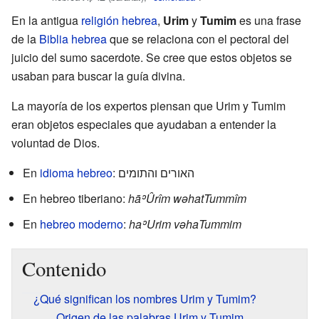
En la antigua
religión hebrea
,
Urim
y
Tumim
es una frase
de la
Biblia hebrea
que se relaciona con el pectoral del
juicio del sumo sacerdote. Se cree que estos objetos se
usaban para buscar la guía divina.
La mayoría de los expertos piensan que Urim y Tumim
eran objetos especiales que ayudaban a entender la
voluntad de Dios.
En
idioma hebreo
: האורים והתומים
En hebreo tiberiano:
hāʾÛrîm wəhatTummîm
En
hebreo moderno
:
haʾUrim vəhaTummim
Contenido
¿Qué significan los nombres Urim y Tumim?
Origen de las palabras Urim y Tumim