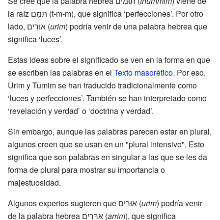
Se cree que la palabra hebrea תּוּמִים (
thummim
) viene de
la raíz תּמִם (t-m-m), que significa ‘perfecciones’. Por otro
lado, אוּרִים (
urim
) podría venir de una palabra hebrea que
significa ‘luces’.
Estas ideas sobre el significado se ven en la forma en que
se escriben las palabras en el
Texto masorético
. Por eso,
Urim y Tumim se han traducido tradicionalmente como
‘luces y perfecciones’. También se han interpretado como
‘revelación y verdad’ o ‘doctrina y verdad’.
Sin embargo, aunque las palabras parecen estar en plural,
algunos creen que se usan en un "plural intensivo". Esto
significa que son palabras en singular a las que se les da
forma de plural para mostrar su importancia o
majestuosidad.
Algunos expertos sugieren que אוּרִים (
urim
) podría venir
de la palabra hebrea אּרּרִים (
arrim
), que significa