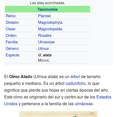
Las alas acorchadas.
Taxonomía
Reino
:
Plantae
División
:
Magnoliophyta
Clase
:
Magnoliopsida
Orden
:
Rosales
Familia
:
Ulmaceae
Género
:
Ulmus
Especie
:
U. alata
Michx.
El
Olmo Alado
(
Ulmus alata
) es un
árbol
de tamaño
pequeño a mediano. Es un árbol
caducifolio
, lo que
significa que pierde sus hojas en ciertas épocas del año.
Este olmo es originario del sur y centro-sur de los
Estados
Unidos
y pertenece a la familia de las
ulmáceas
.