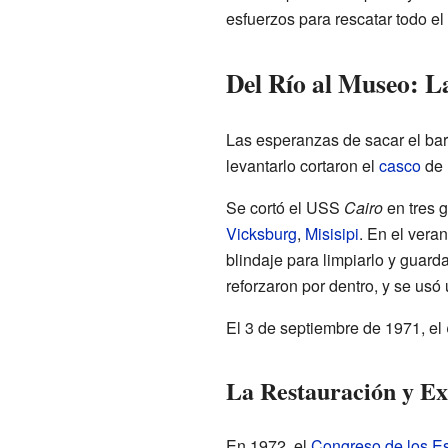
esfuerzos para rescatar todo el
Del Río al Museo: L
Las esperanzas de sacar el bar
levantarlo cortaron el
casco
de 
Se cortó el USS
Cairo
en tres g
Vicksburg
,
Misisipi
. En el vera
blindaje para limpiarlo y guar
reforzaron por dentro, y se us
El 3 de septiembre de 1971, el
La Restauración y Ex
En 1972, el
Congreso de los E