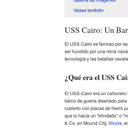
Véase también
USS Cairo: Un Bar
El USS
Cairo
es famoso por ser
ser hundido por una mina naval.
tecnología y las batallas naval
¿Qué era el USS Cai
El USS
Cairo
era un cañonero f
barco de guerra diseñado para 
cubierto con placas de hierro p
que lo hacía un "blindado" o "
& Co. en Mound City,
Illinois
, e