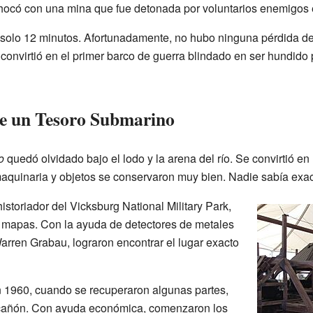
chocó con una mina que fue detonada por voluntarios enemigos e
 solo 12 minutos. Afortunadamente, no hubo ninguna pérdida d
convirtió en el primer barco de guerra blindado en ser hundid
de un Tesoro Submarino
o
quedó olvidado bajo el lodo y la arena del río. Se convirtió e
aquinaria y objetos se conservaron muy bien. Nadie sabía exa
storiador del Vicksburg National Military Park,
 mapas. Con la ayuda de detectores de metales
rren Grabau, lograron encontrar el lugar exacto
en 1960, cuando se recuperaron algunas partes,
n cañón. Con ayuda económica, comenzaron los