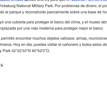
 Vicksburg National Military Park. Por problemas de dinero, el pr
ado al parque y reconstruido parcialmente sobre una base de h
ó una cubierta para proteger el barco del clima, y el museo ab
eemplazada por una más moderna para proteger mejor el barco.
permitió encontrar muchos objetos valiosos: armas, municiones
rineros. Hoy en día, puedes visitar el cañonero y todos estos 
ry Park
32°22′33″N
90°52′0″O
.
es