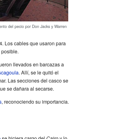
ento del pecio por Don Jacks y Warren
64. Los cables que usaron para
 posible.
fueron llevados en barcazas a
scagoula
. Allí, se le quitó el
mar. Las secciones del casco se
que se dañara al secarse.
s
, reconociendo su importancia.
e
se hiciera cargo del
Cairo
y lo