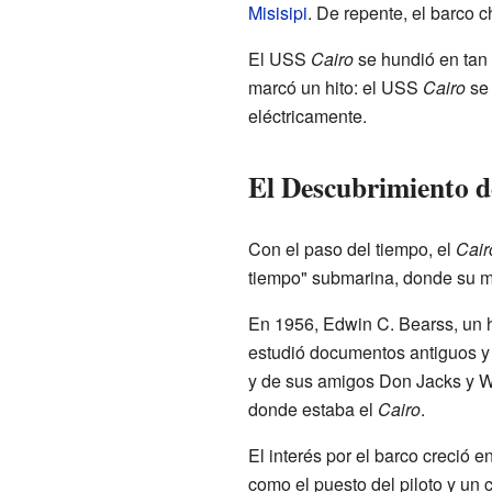
Misisipi
. De repente, el barco 
El USS
Cairo
se hundió en tan
marcó un hito: el USS
Cairo
se 
eléctricamente.
El Descubrimiento 
Con el paso del tiempo, el
Cair
tiempo" submarina, donde su m
En 1956, Edwin C. Bearss, un hi
estudió documentos antiguos y
y de sus amigos Don Jacks y Wa
donde estaba el
Cairo
.
El interés por el barco creció 
como el puesto del piloto y u