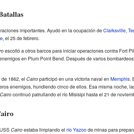
Batallas
eraciones importantes. Ayudó en la ocupación de
Clarksville
,
Te
e
, el 25 de febrero.
ro
escoltó a otros barcos para iniciar operaciones contra Fort Pi
enemigos en Plum Point Bend. Después de varios bombardeos, 
o de 1862, el
Cairo
participó en una victoria naval en
Memphis
. 
eros enemigos, hundiendo cinco de ellos. Esa misma noche, la
Cairo
continuó patrullando el río Misisipi hasta el 21 de noviem
Cairo
l USS
Cairo
estaba limpiando el
río Yazoo
de minas para prepara