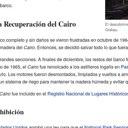
 barco.
a Recuperación del Cairo
El descubrimi
Grabau.
co completo y sin daños se vieron frustradas en octubre de 19
madera del
Cairo
. Entonces, se decidió salvar todo lo que fuera
randes secciones. A finales de diciembre, los restos del barco 
no de 1965, el
Cairo
fue remolcado a los astilleros Ingalls en
Pa
darlo. Los motores fueron desmontados, limpiados y vueltos a ar
ó un sistema de riego para mantener la madera húmeda y evitar 
Cairo
fue incluido en el
Registro Nacional de Lugares Histórico
hibición
stados Unidos
aprobó una ley para que el
National Park Servic