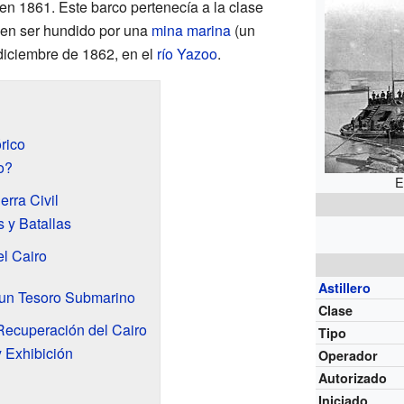
en 1861. Este barco pertenecía a la clase
po en ser hundido por una
mina marina
(un
diciembre de 1862, en el
río Yazoo
.
rico
o?
E
rra Civil
 y Batallas
l Cairo
Astillero
 un Tesoro Submarino
Clase
Recuperación del Cairo
Tipo
 Exhibición
Operador
Autorizado
Iniciado