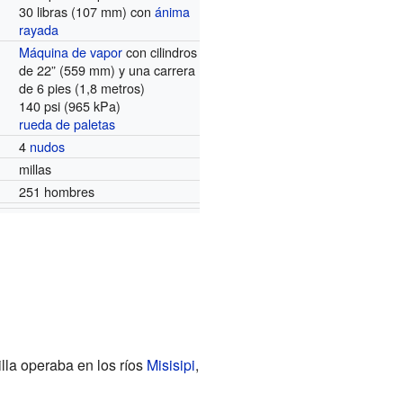
30 libras (107 mm) con
ánima
rayada
Máquina de vapor
con cilindros
de 22” (559 mm) y una carrera
de 6 pies (1,8 metros)
140 psi (965 kPa)
rueda de paletas
4
nudos
millas
251 hombres
tilla operaba en los ríos
Misisipi
,