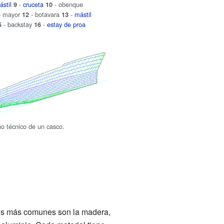
ástil
-
cruceta
- obenque
9
10
e mayor
- botavara
-
mástil
12
13
- backstay
-
estay de proa
5
16
o técnico de un casco.
los más comunes son la madera,