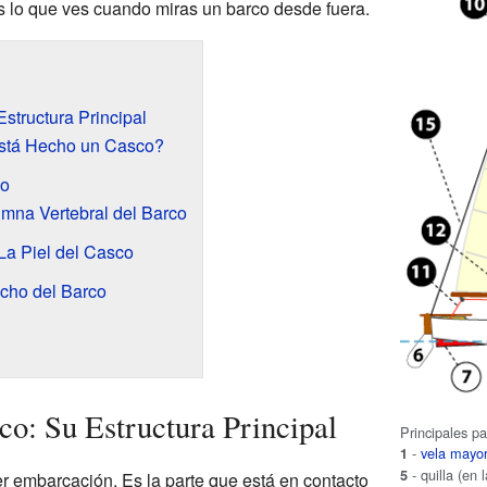
 Es lo que ves cuando miras un barco desde fuera.
structura Principal
stá Hecho un Casco?
co
umna Vertebral del Barco
 La Piel del Casco
echo del Barco
co: Su Estructura Principal
Principales p
-
vela mayo
1
- quilla (en
5
er embarcación. Es la parte que está en contacto