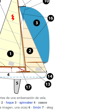
artes de una embarcación de vela.
r
-
foque
-
spinnaker
-
2
3
4
casco
 la imagen, una orza)
-
timón
- skeg
6
7