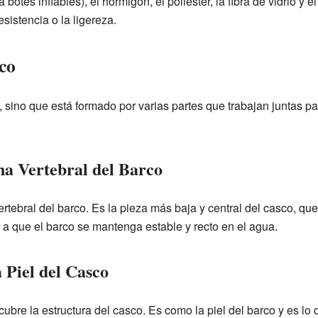
a botes inflables), el hormigón, el poliéster, la fibra de vidrio y 
sistencia o la ligereza.
co
 sino que está formado por varias partes que trabajan juntas pa
a Vertebral del Barco
rtebral del barco. Es la pieza más baja y central del casco, que
a a que el barco se mantenga estable y recto en el agua.
 Piel del Casco
e cubre la estructura del casco. Es como la piel del barco y es l