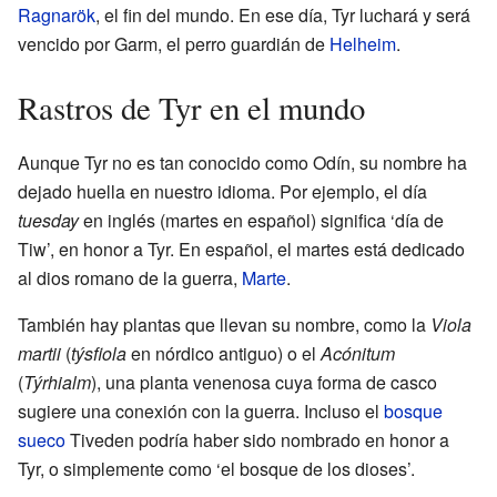
Ragnarök
, el fin del mundo. En ese día, Tyr luchará y será
vencido por Garm, el perro guardián de
Helheim
.
Rastros de Tyr en el mundo
Aunque Tyr no es tan conocido como Odín, su nombre ha
dejado huella en nuestro idioma. Por ejemplo, el día
tuesday
en inglés (martes en español) significa ‘día de
Tiw’, en honor a Tyr. En español, el martes está dedicado
al dios romano de la guerra,
Marte
.
También hay plantas que llevan su nombre, como la
Viola
martii
(
týsfiola
en nórdico antiguo) o el
Acónitum
(
Týrhialm
), una planta venenosa cuya forma de casco
sugiere una conexión con la guerra. Incluso el
bosque
sueco
Tiveden podría haber sido nombrado en honor a
Tyr, o simplemente como ‘el bosque de los dioses’.