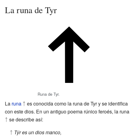
La runa de Tyr
Runa de Tyr.
La
runa
ᛏ es conocida como la runa de Tyr y se identifica
con este dios. En un antiguo poema rúnico feroés, la runa
ᛏ se describe así:
ᛏ
Týr es un dios manco,