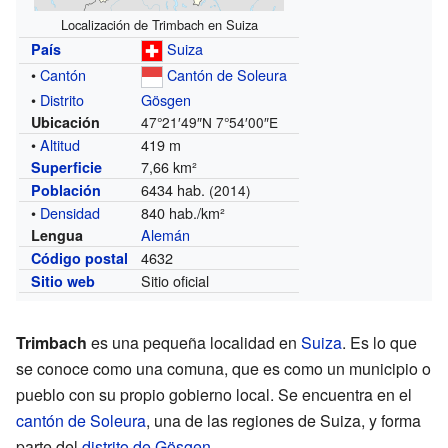
Localización de Trimbach en Suiza
Suiza
País
•
Cantón
Cantón de Soleura
•
Distrito
Gösgen
Ubicación
47°21′49″N
7°54′00″E
•
Altitud
419 m
7,66 km²
Superficie
6434 hab.
Población
(2014)
•
Densidad
840 hab./km²
Alemán
Lengua
4632
Código postal
Sitio oficial
Sitio web
Trimbach
es una pequeña localidad en
Suiza
. Es lo que
se conoce como una comuna, que es como un municipio o
pueblo con su propio gobierno local. Se encuentra en el
cantón de Soleura
, una de las regiones de Suiza, y forma
parte del
distrito de Gösgen
.