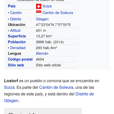
Suiza
País
•
Cantón
Cantón de Soleura
•
Distrito
Gösgen
Ubicación
47°23′04″N
7°57′00″E
•
Altitud
451 m
13,27 km²
Superficie
3888 hab.
Población
(2014)
•
Densidad
293 hab./km²
Alemán
Lengua
4654
Código postal
Sitio web oficial
Sitio web
Lostorf
es un pueblo o
comuna
que se encuentra en
Suiza
. Es parte del
Cantón de Soleura
, una de las
regiones de este país, y está dentro del
Distrito de
Gösgen
.