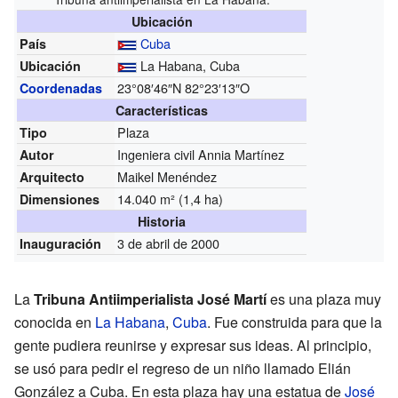
Ubicación
Cuba
País
La Habana, Cuba
Ubicación
23°08′46″N
82°23′13″O
Coordenadas
Características
Plaza
Tipo
Ingeniera civil Annia Martínez
Autor
Maikel Menéndez
Arquitecto
14.040 m² (1,4 ha)
Dimensiones
Historia
3 de abril de 2000
Inauguración
La
Tribuna Antiimperialista José Martí
es una plaza muy
conocida en
La Habana
,
Cuba
. Fue construida para que la
gente pudiera reunirse y expresar sus ideas. Al principio,
se usó para pedir el regreso de un niño llamado Elián
González a Cuba. En esta plaza hay una estatua de
José