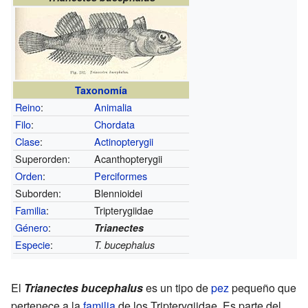
Taxonomía
Reino
:
Animalia
Filo
:
Chordata
Clase
:
Actinopterygii
Superorden:
Acanthopterygii
Orden
:
Perciformes
Suborden:
Blennioidei
Familia
:
Tripterygiidae
Género
:
Trianectes
Especie
:
T. bucephalus
El
Trianectes bucephalus
es un tipo de
pez
pequeño que
pertenece a la
familia
de los Tripterygiidae. Es parte del